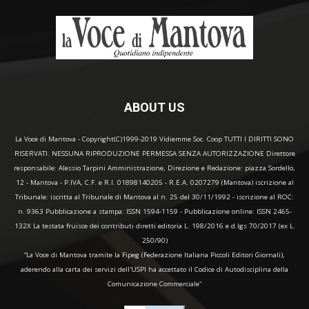
ABOUT US
La Voce di Mantova - Copyright(C)1999-2019 Vidiemme Soc. Coop TUTTI I DIRITTI SONO
RISERVATI. NESSUNA RIPRODUZIONE PERMESSA SENZA AUTORIZZAZIONE Direttore
responsabile: Alessio Tarpini Amministrazione, Direzione e Redazione: piazza Sordello,
12 - Mantova - P.IVA, C.F. e R.I. 01898140205 - R.E.A. 0207279 (Mantova) iscrizione al
Tribunale: iscritta al Tribunale di Mantova al n. 25 del 30/11/1992 - iscrizione al ROC:
n. 9363 Pubblicazione a stampa: ISSN 1594-1159 - Pubblicazione online: ISSN 2465-
132X La testata fruisce dei contributi diretti editoria L. 198/2016 e d.lgs 70/2017 (ex L.
250/90)
“La Voce di Mantova tramite la Fipeg (Federazione Italiana Piccoli Editori Giornali),
aderendo alla carta dei servizi dell'USPI ha accettato il Codice di Autodisciplina della
Comunicazione Commerciale"