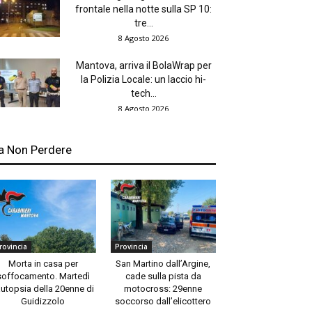
frontale nella notte sulla SP 10:
tre...
8 Agosto 2026
Mantova, arriva il BolaWrap per
la Polizia Locale: un laccio hi-
tech...
8 Agosto 2026
a Non Perdere
rovincia
Provincia
Morta in casa per
San Martino dall’Argine,
soffocamento. Martedì
cade sulla pista da
autopsia della 20enne di
motocross: 29enne
Guidizzolo
soccorso dall’elicottero