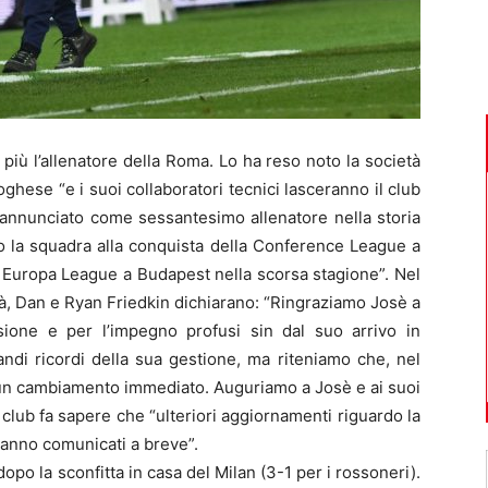
ù l’allenatore della Roma. Lo ha reso noto la società
ghese “e i suoi collaboratori tecnici lasceranno il club
 annunciato come sessantesimo allenatore nella storia
o la squadra alla conquista della Conference League a
di Europa League a Budapest nella scorsa stagione”. Nel
à, Dan e Ryan Friedkin dichiarano: “Ringraziamo Josè a
ione e per l’impegno profusi sin dal suo arrivo in
di ricordi della sua gestione, ma riteniamo che, nel
o un cambiamento immediato. Auguriamo a Josè e ai suoi
 il club fa sapere che “ulteriori aggiornamenti riguardo la
ranno comunicati a breve”.
dopo la sconfitta in casa del Milan (3-1 per i rossoneri).