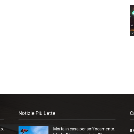
P
Notizie Più Lette
C
o.
Morta in casa per soffocamento.
It