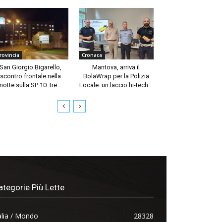
rovincia
Cronaca
San Giorgio Bigarello,
Mantova, arriva il
scontro frontale nella
BolaWrap per la Polizia
notte sulla SP 10: tre...
Locale: un laccio hi-tech...
ategorie Più Lette
alia / Mondo
28328