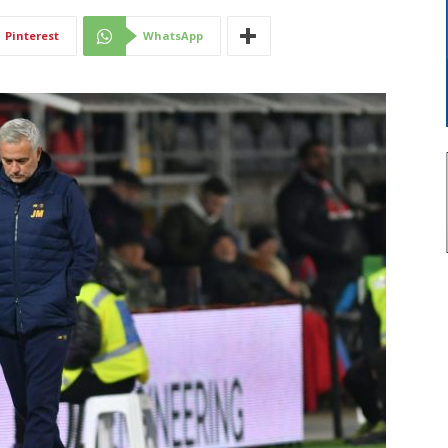
Di
Pinterest
WhatsApp
Mantova