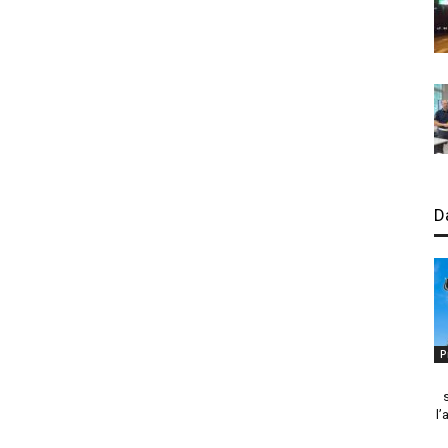
D
P
l’