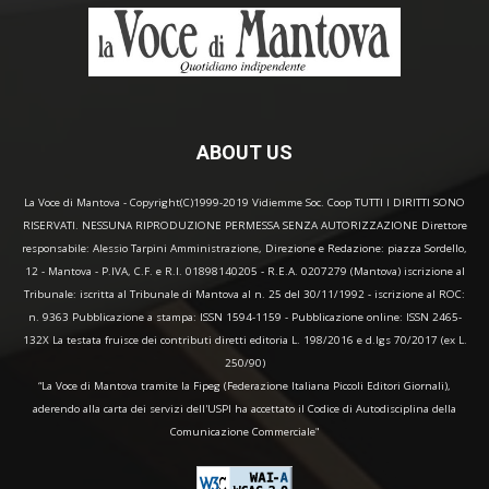
ABOUT US
La Voce di Mantova - Copyright(C)1999-2019 Vidiemme Soc. Coop TUTTI I DIRITTI SONO
RISERVATI. NESSUNA RIPRODUZIONE PERMESSA SENZA AUTORIZZAZIONE Direttore
responsabile: Alessio Tarpini Amministrazione, Direzione e Redazione: piazza Sordello,
12 - Mantova - P.IVA, C.F. e R.I. 01898140205 - R.E.A. 0207279 (Mantova) iscrizione al
Tribunale: iscritta al Tribunale di Mantova al n. 25 del 30/11/1992 - iscrizione al ROC:
n. 9363 Pubblicazione a stampa: ISSN 1594-1159 - Pubblicazione online: ISSN 2465-
132X La testata fruisce dei contributi diretti editoria L. 198/2016 e d.lgs 70/2017 (ex L.
250/90)
“La Voce di Mantova tramite la Fipeg (Federazione Italiana Piccoli Editori Giornali),
aderendo alla carta dei servizi dell'USPI ha accettato il Codice di Autodisciplina della
Comunicazione Commerciale"