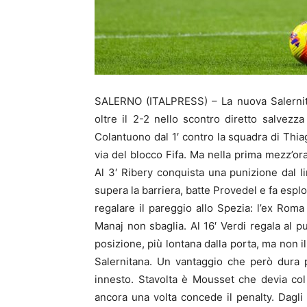
SALERNO (ITALPRESS) – La nuova Salernita
oltre il 2-2 nello scontro diretto salvezza
Colantuono dal 1′ contro la squadra di Thi
via del blocco Fifa. Ma nella prima mezz’ora
Al 3′ Ribery conquista una punizione dal li
supera la barriera, batte Provedel e fa esplod
regalare il pareggio allo Spezia: l’ex Roma 
Manaj non sbaglia. Al 16′ Verdi regala al p
posizione, più lontana dalla porta, ma non il
Salernitana. Un vantaggio che però dura 
innesto. Stavolta è Mousset che devia col 
ancora una volta concede il penalty. Dagli 