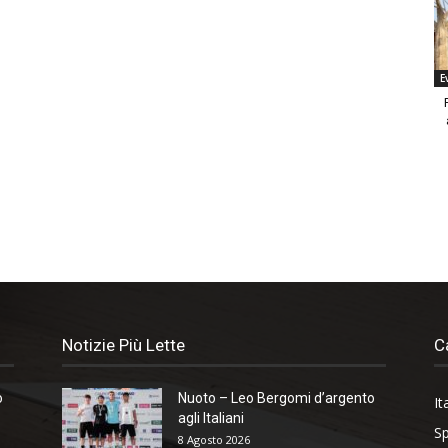
E
Notizie Più Lette
C
o
Nuoto – Leo Bergomi d’argento
It
agli Italiani
Sp
8 Agosto 2026