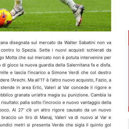
na disegnata sul mercato da Walter Sabatini non va
 contro lo Spezia. Sette i nuovi acquisti schierati da
ago Motta che sul mercato non è potuta intervenire per
 di gioco la nuova guardia della Salernitana fa e disfa.
mite e lascia l’incarico a Simone Verdi che col destro
ere l’Arechi. Ma all’11’ è l’altro nuovo acquisto, Fazio, a
stende in area Erlic, Valeri al Var concede il rigore e
ubblico granata un’altra magia su punizione. Cambia la
 risultato: palla sotto l’incrocio e nuovo vantaggio della
poco. Al 27′ c’è un altro rigore causato da un nuovo
braccio un tiro di Manaj, Valeri va di nuovo al Var e
undici metri si presenta Verde che sigla il quinto gol