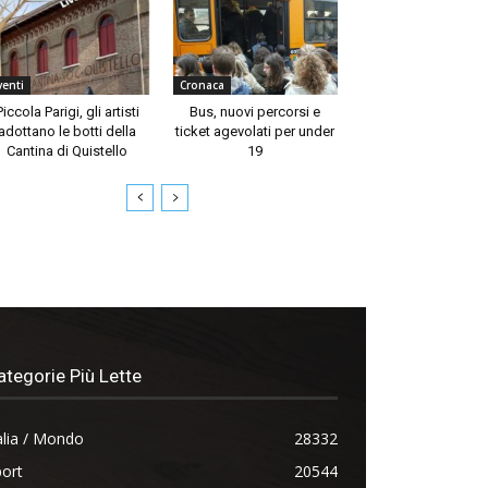
venti
Cronaca
Piccola Parigi, gli artisti
Bus, nuovi percorsi e
adottano le botti della
ticket agevolati per under
Cantina di Quistello
19
ategorie Più Lette
alia / Mondo
28332
ort
20544