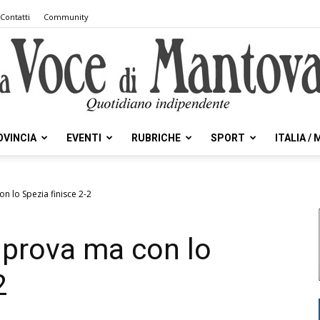
Contatti
Community
OVINCIA
EVENTI
RUBRICHE
SPORT
ITALIA /
la
on lo Spezia finisce 2-2
i prova ma con lo
Voce
2