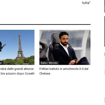
tutta”
do
Italia / Mondo
nabà dalle grandi altezze
Il Milan battuto in amichevole 3-0 dal
, bis azzurro dopo Cosetti
Chelsea