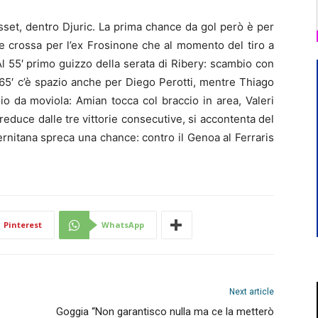
sset, dentro Djuric. La prima chance da gol però è per
e crossa per l’ex Frosinone che al momento del tiro a
Al 55′ primo guizzo della serata di Ribery: scambio con
Al 65′ c’è spazio anche per Diego Perotti, mentre Thiago
io da moviola: Amian tocca col braccio in area, Valeri
 reduce dalle tre vittorie consecutive, si accontenta del
ernitana spreca una chance: contro il Genoa al Ferraris
Pinterest
WhatsApp
Next article
Goggia “Non garantisco nulla ma ce la metterò