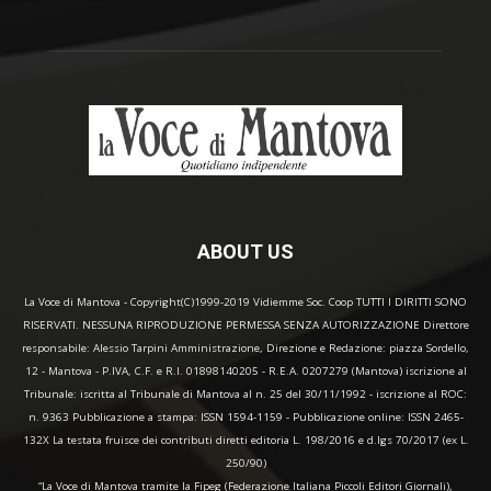
ABOUT US
La Voce di Mantova - Copyright(C)1999-2019 Vidiemme Soc. Coop TUTTI I DIRITTI SONO
RISERVATI. NESSUNA RIPRODUZIONE PERMESSA SENZA AUTORIZZAZIONE Direttore
responsabile: Alessio Tarpini Amministrazione, Direzione e Redazione: piazza Sordello,
12 - Mantova - P.IVA, C.F. e R.I. 01898140205 - R.E.A. 0207279 (Mantova) iscrizione al
Tribunale: iscritta al Tribunale di Mantova al n. 25 del 30/11/1992 - iscrizione al ROC:
n. 9363 Pubblicazione a stampa: ISSN 1594-1159 - Pubblicazione online: ISSN 2465-
132X La testata fruisce dei contributi diretti editoria L. 198/2016 e d.lgs 70/2017 (ex L.
250/90)
“La Voce di Mantova tramite la Fipeg (Federazione Italiana Piccoli Editori Giornali),