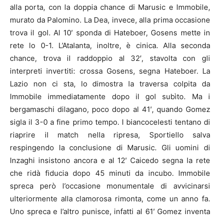
alla porta, con la doppia chance di Marusic e Immobile,
murato da Palomino. La Dea, invece, alla prima occasione
trova il gol. Al 10′ sponda di Hateboer, Gosens mette in
rete lo 0-1. L’Atalanta, inoltre, è cinica. Alla seconda
chance, trova il raddoppio al 32′, stavolta con gli
interpreti invertiti: crossa Gosens, segna Hateboer. La
Lazio non ci sta, lo dimostra la traversa colpita da
Immobile immediatamente dopo il gol subìto. Ma i
bergamaschi dilagano, poco dopo al 41′, quando Gomez
sigla il 3-0 a fine primo tempo. I biancocelesti tentano di
riaprire il match nella ripresa, Sportiello salva
respingendo la conclusione di Marusic. Gli uomini di
Inzaghi insistono ancora e al 12′ Caicedo segna la rete
che ridà fiducia dopo 45 minuti da incubo. Immobile
spreca però l’occasione monumentale di avvicinarsi
ulteriormente alla clamorosa rimonta, come un anno fa.
Uno spreca e l’altro punisce, infatti al 61′ Gomez inventa