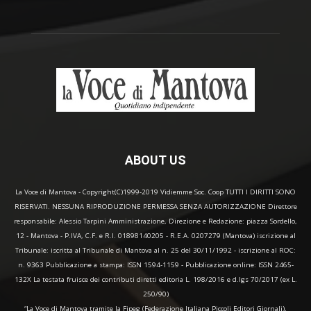
ABOUT US
La Voce di Mantova - Copyright(C)1999-2019 Vidiemme Soc. Coop TUTTI I DIRITTI SONO
RISERVATI. NESSUNA RIPRODUZIONE PERMESSA SENZA AUTORIZZAZIONE Direttore
responsabile: Alessio Tarpini Amministrazione, Direzione e Redazione: piazza Sordello,
12 - Mantova - P.IVA, C.F. e R.I. 01898140205 - R.E.A. 0207279 (Mantova) iscrizione al
Tribunale: iscritta al Tribunale di Mantova al n. 25 del 30/11/1992 - iscrizione al ROC:
n. 9363 Pubblicazione a stampa: ISSN 1594-1159 - Pubblicazione online: ISSN 2465-
132X La testata fruisce dei contributi diretti editoria L. 198/2016 e d.lgs 70/2017 (ex L.
250/90)
“La Voce di Mantova tramite la Fipeg (Federazione Italiana Piccoli Editori Giornali),