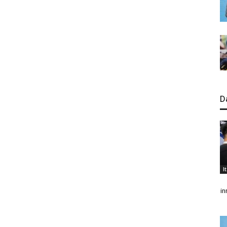
D
I
in