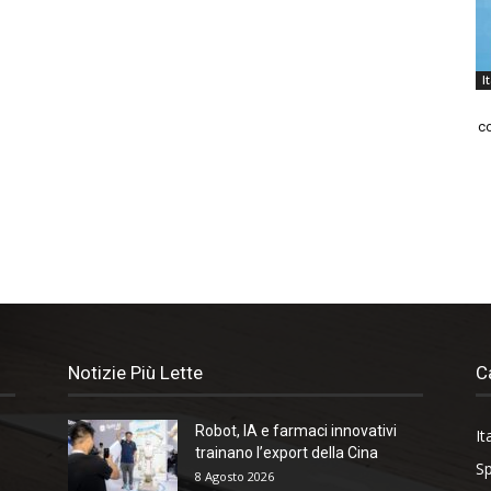
I
co
Notizie Più Lette
C
Robot, IA e farmaci innovativi
It
trainano l’export della Cina
Sp
8 Agosto 2026