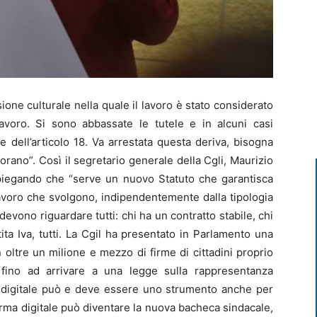
ne culturale nella quale il lavoro è stato considerato
voro. Si sono abbassate le tutele e in alcuni casi
 dell’articolo 18. Va arrestata questa deriva, bisogna
vorano”. Così il segretario generale della Cgli, Maurizio
 spiegando che “serve un nuovo Statuto che garantisca
 lavoro che svolgono, indipendentemente dalla tipologia
 devono riguardare tutti: chi ha un contratto stabile, chi
ta Iva, tutti. La Cgil ha presentato in Parlamento una
 oltre un milione e mezzo di firme di cittadini proprio
i, fino ad arrivare a una legge sulla rappresentanza
a digitale può e deve essere uno strumento anche per
aforma digitale può diventare la nuova bacheca sindacale,