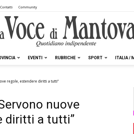
Contatti
Community
OVINCIA
EVENTI
RUBRICHE
SPORT
ITALIA /
la
e regole, estendere diritti a tutti”
“Servono nuove
Voce
diritti a tutti”