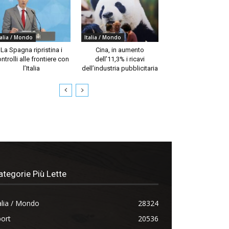
talia / Mondo
Italia / Mondo
La Spagna ripristina i
Cina, in aumento
ntrolli alle frontiere con
dell’11,3% i ricavi
l’Italia
dell’industria pubblicitaria
ategorie Più Lette
alia / Mondo
28324
ort
20536