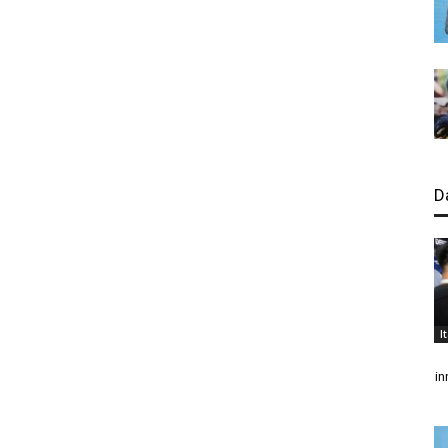
D
I
in