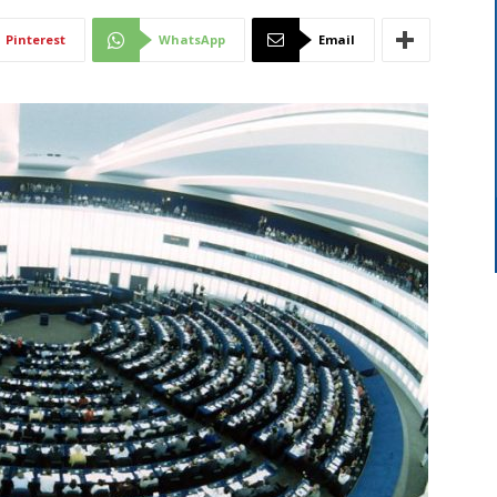
Di
Pinterest
WhatsApp
Email
Mantova