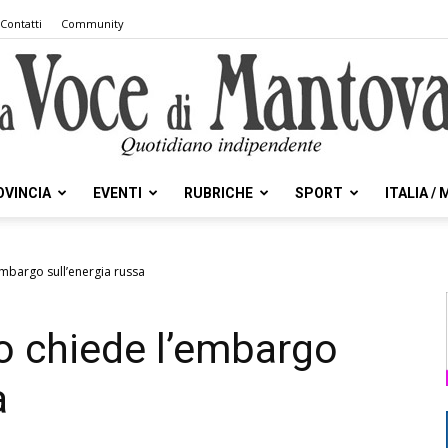
Contatti
Community
OVINCIA
EVENTI
RUBRICHE
SPORT
ITALIA /
la
mbargo sull’energia russa
o chiede l’embargo
Voce
a