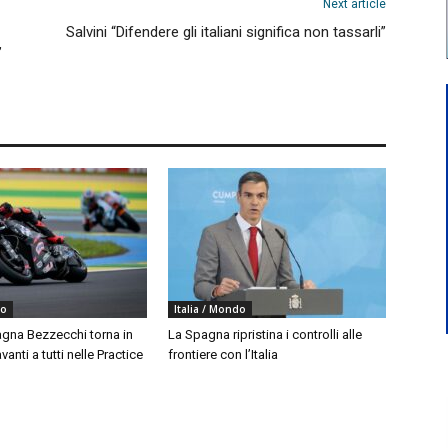
Next article
Salvini “Difendere gli italiani significa non tassarli”
”
do
Italia / Mondo
agna Bezzecchi torna in
La Spagna ripristina i controlli alle
vanti a tutti nelle Practice
frontiere con l’Italia