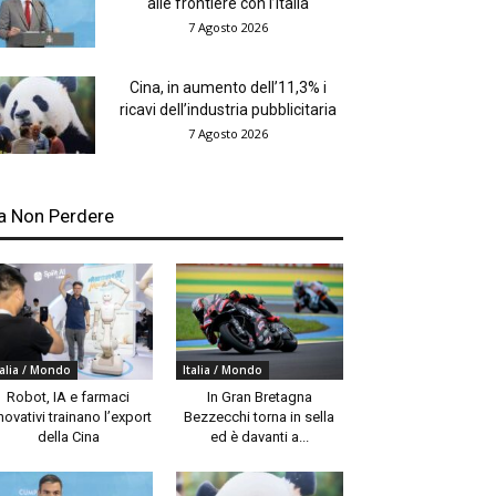
alle frontiere con l’Italia
7 Agosto 2026
Cina, in aumento dell’11,3% i
ricavi dell’industria pubblicitaria
7 Agosto 2026
a Non Perdere
talia / Mondo
Italia / Mondo
Robot, IA e farmaci
In Gran Bretagna
novativi trainano l’export
Bezzecchi torna in sella
della Cina
ed è davanti a...