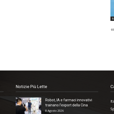
I
co
Notizie Più Lette
C
Robot, IA e farmaci innovativi
It
trainano l’export della Cina
Sp
8 Agosto 2026