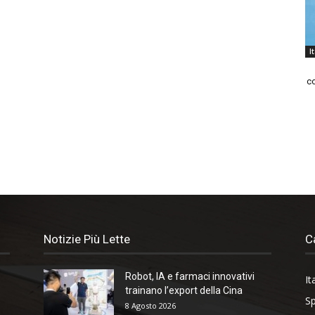
I
co
Notizie Più Lette
C
Robot, IA e farmaci innovativi
It
trainano l’export della Cina
Sp
8 Agosto 2026