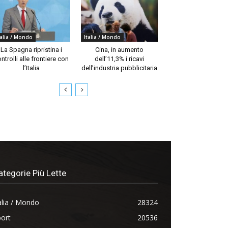
talia / Mondo
Italia / Mondo
La Spagna ripristina i
Cina, in aumento
ntrolli alle frontiere con
dell’11,3% i ricavi
l’Italia
dell’industria pubblicitaria
ategorie Più Lette
alia / Mondo
28324
ort
20536