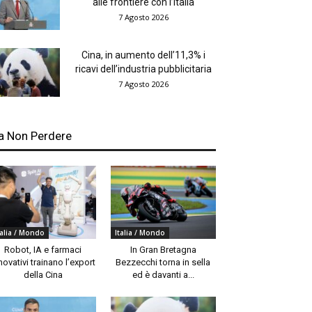
alle frontiere con l’Italia
7 Agosto 2026
Cina, in aumento dell’11,3% i
ricavi dell’industria pubblicitaria
7 Agosto 2026
a Non Perdere
talia / Mondo
Italia / Mondo
Robot, IA e farmaci
In Gran Bretagna
novativi trainano l’export
Bezzecchi torna in sella
della Cina
ed è davanti a...