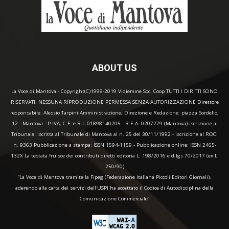
ABOUT US
La Voce di Mantova - Copyright(C)1999-2019 Vidiemme Soc. Coop TUTTI I DIRITTI SONO
RISERVATI. NESSUNA RIPRODUZIONE PERMESSA SENZA AUTORIZZAZIONE Direttore
responsabile: Alessio Tarpini Amministrazione, Direzione e Redazione: piazza Sordello,
12 - Mantova - P.IVA, C.F. e R.I. 01898140205 - R.E.A. 0207279 (Mantova) iscrizione al
Tribunale: iscritta al Tribunale di Mantova al n. 25 del 30/11/1992 - iscrizione al ROC:
n. 9363 Pubblicazione a stampa: ISSN 1594-1159 - Pubblicazione online: ISSN 2465-
132X La testata fruisce dei contributi diretti editoria L. 198/2016 e d.lgs 70/2017 (ex L.
250/90)
“La Voce di Mantova tramite la Fipeg (Federazione Italiana Piccoli Editori Giornali),
aderendo alla carta dei servizi dell'USPI ha accettato il Codice di Autodisciplina della
Comunicazione Commerciale"