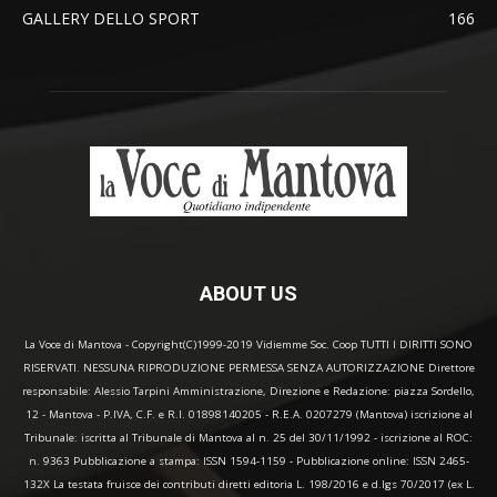
GALLERY DELLO SPORT
166
ABOUT US
La Voce di Mantova - Copyright(C)1999-2019 Vidiemme Soc. Coop TUTTI I DIRITTI SONO
RISERVATI. NESSUNA RIPRODUZIONE PERMESSA SENZA AUTORIZZAZIONE Direttore
responsabile: Alessio Tarpini Amministrazione, Direzione e Redazione: piazza Sordello,
12 - Mantova - P.IVA, C.F. e R.I. 01898140205 - R.E.A. 0207279 (Mantova) iscrizione al
Tribunale: iscritta al Tribunale di Mantova al n. 25 del 30/11/1992 - iscrizione al ROC:
n. 9363 Pubblicazione a stampa: ISSN 1594-1159 - Pubblicazione online: ISSN 2465-
132X La testata fruisce dei contributi diretti editoria L. 198/2016 e d.lgs 70/2017 (ex L.