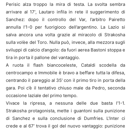
Perisic alza troppo la mira di testa. La svolta sembra
arrivare al 17′, Lautaro infila in rete il suggerimento di
Sanchez: dopo il controllo del Var, l’arbitro Pairetto
annulla l’1-0 per fuorigioco dell’argentino. La Lazio si
salva ancora una volta grazie al miracolo di Strakosha
sulla volèe del Toro. Nulla può, invece, alla mezzora sugli
sviluppi di calcio d’angolo: da fuori aerea Bastoni stoppa e
tira in porta il pallone del vantaggio.
A ruota il flash biancoceleste, Cataldi scodella da
centrocampo e Immobile è bravo a beffare tutta la difesa,
centrando il pareggio al 35′ con il primo tiro in porta della
gara. Poi c’è il tentativo chiuso male da Pedro, seconda
occasione laziale del primo tempo.
Vivace la ripresa, a nessuna delle due basta l’1-1.
Strakosha protagonista, mette i guantoni sulla punizione
di Sanchez e sulla conclusione di Dumfries. L’Inter ci
crede e al 67′ trova il gol del nuovo vantaggio: punizione