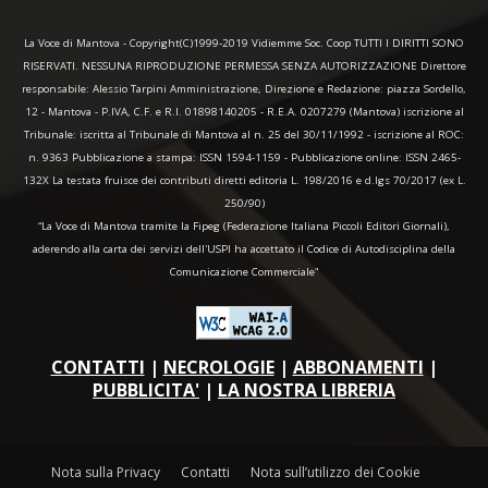
La Voce di Mantova - Copyright(C)1999-2019 Vidiemme Soc. Coop TUTTI I DIRITTI SONO
RISERVATI. NESSUNA RIPRODUZIONE PERMESSA SENZA AUTORIZZAZIONE Direttore
responsabile: Alessio Tarpini Amministrazione, Direzione e Redazione: piazza Sordello,
12 - Mantova - P.IVA, C.F. e R.I. 01898140205 - R.E.A. 0207279 (Mantova) iscrizione al
Tribunale: iscritta al Tribunale di Mantova al n. 25 del 30/11/1992 - iscrizione al ROC:
n. 9363 Pubblicazione a stampa: ISSN 1594-1159 - Pubblicazione online: ISSN 2465-
132X La testata fruisce dei contributi diretti editoria L. 198/2016 e d.lgs 70/2017 (ex L.
250/90)
“La Voce di Mantova tramite la Fipeg (Federazione Italiana Piccoli Editori Giornali),
aderendo alla carta dei servizi dell'USPI ha accettato il Codice di Autodisciplina della
Comunicazione Commerciale"
CONTATTI
|
NECROLOGIE
|
ABBONAMENTI
|
PUBBLICITA'
|
LA NOSTRA LIBRERIA
Nota sulla Privacy
Contatti
Nota sull’utilizzo dei Cookie