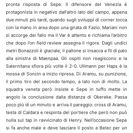
pronta risposta di Sepe. Il difensore del Venezia è
protagonista in negativo dall’altro lato del campo, appena
due minuti più tardi, quando sugli sviluppi di corner tocca
con la mano in area dopo una girata di Fazio. Mariani non
si accorge del fallo ma il Var è attento e richiama l’arbitro
che dopo l’on field review assegna il rigore. Dagli undici
metri Bonazzoli è glaciale, il pallone si insacca a fil di palo
alla sinistra di Maenpaa. Gli ospiti non reagiscono e la
Salernitana sfiora più volte il 2-0. Ullmann per Haps è la
mossa di Soncin a inizio ripresa. Di Aramu, su punizione,
il primo tiro del secondo tempo, a lato non di molto. La
squadra veneta però insiste e Sepe in tuffo mette in
angolo la conclusione dalla distanza di Okereke. Passa
poco più di un minuto e arriva il pareggio: cross di Aramu,
testa di Caldara e respinta del portiere che però non può
nulla sul tap in ravvicinato di Henry. Nell’occasione Sepe
si fa anche male e deve lasciare il posto a Belec per un