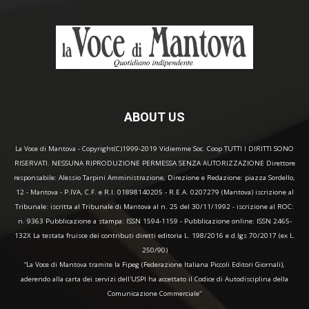
ABOUT US
La Voce di Mantova - Copyright(C)1999-2019 Vidiemme Soc. Coop TUTTI I DIRITTI SONO
RISERVATI. NESSUNA RIPRODUZIONE PERMESSA SENZA AUTORIZZAZIONE Direttore
responsabile: Alessio Tarpini Amministrazione, Direzione e Redazione: piazza Sordello,
12 - Mantova - P.IVA, C.F. e R.I. 01898140205 - R.E.A. 0207279 (Mantova) iscrizione al
Tribunale: iscritta al Tribunale di Mantova al n. 25 del 30/11/1992 - iscrizione al ROC:
n. 9363 Pubblicazione a stampa: ISSN 1594-1159 - Pubblicazione online: ISSN 2465-
132X La testata fruisce dei contributi diretti editoria L. 198/2016 e d.lgs 70/2017 (ex L.
250/90)
“La Voce di Mantova tramite la Fipeg (Federazione Italiana Piccoli Editori Giornali),
aderendo alla carta dei servizi dell'USPI ha accettato il Codice di Autodisciplina della
Comunicazione Commerciale"