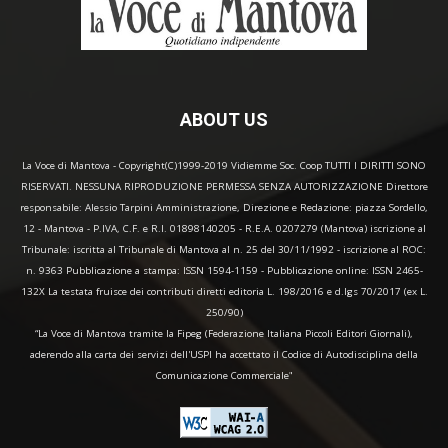
ABOUT US
La Voce di Mantova - Copyright(C)1999-2019 Vidiemme Soc. Coop TUTTI I DIRITTI SONO
RISERVATI. NESSUNA RIPRODUZIONE PERMESSA SENZA AUTORIZZAZIONE Direttore
responsabile: Alessio Tarpini Amministrazione, Direzione e Redazione: piazza Sordello,
12 - Mantova - P.IVA, C.F. e R.I. 01898140205 - R.E.A. 0207279 (Mantova) iscrizione al
Tribunale: iscritta al Tribunale di Mantova al n. 25 del 30/11/1992 - iscrizione al ROC:
n. 9363 Pubblicazione a stampa: ISSN 1594-1159 - Pubblicazione online: ISSN 2465-
132X La testata fruisce dei contributi diretti editoria L. 198/2016 e d.lgs 70/2017 (ex L.
250/90)
“La Voce di Mantova tramite la Fipeg (Federazione Italiana Piccoli Editori Giornali),
aderendo alla carta dei servizi dell'USPI ha accettato il Codice di Autodisciplina della
Comunicazione Commerciale"