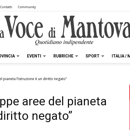
Contatti
Community
OVINCIA
EVENTI
RUBRICHE
SPORT
ITALIA /
la
l pianeta l’istruzione è un diritto negato”
oppe aree del pianeta
Voce
diritto negato”