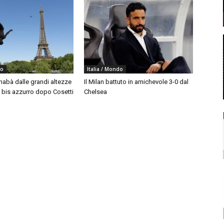
do
Italia / Mondo
nabà dalle grandi altezze
Il Milan battuto in amichevole 3-0 dal
, bis azzurro dopo Cosetti
Chelsea