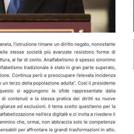
neta, l’istruzione rimane un diritto negato, nonostante
elle stesse società più avanzate resistono forme di
rittura, al far di conto. Analfabetismo è spesso sinonimo
nalfabetismo tradizionale è stato in gran parte superato,
zione. Continua però a preoccupare l’elevata incidenza
 un terzo della popolazione adulta”. Così il presidente
 questo si aggiungono le sfide rappresentate dalla
 di contenuti e la stessa pratica dei diritti su nuove
glianze ed esclusioni. Il tema scelto quest’anno per la
abetizzazione nell’era digitalè e ci invita a rivedere il
 cammino che, ormai, non abbraccia solo le competenze
pensabili per affrontare le grandi trasformazioni in atto.