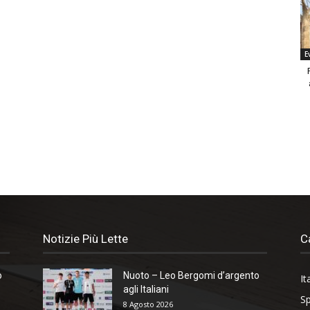
E
Notizie Più Lette
C
o
Nuoto – Leo Bergomi d’argento
It
agli Italiani
Sp
8 Agosto 2026