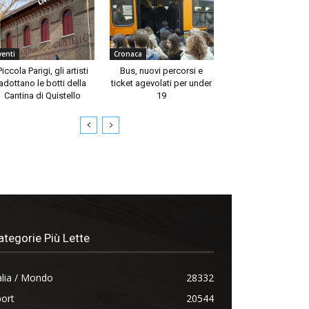
venti
Cronaca
Piccola Parigi, gli artisti
Bus, nuovi percorsi e
adottano le botti della
ticket agevolati per under
Cantina di Quistello
19
ategorie Più Lette
alia / Mondo
28332
ort
20544