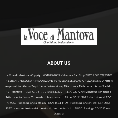
ABOUT US
La Voce di Mantova - Copyright(C)1999-2019 Vidiemme Soc. Coop TUTTI I DIRITTI SONO
RISERVATI. NESSUNA RIPRODUZIONE PERMESSA SENZA AUTORIZZAZIONE Direttore
responsabile: Alessio Tarpini Amministrazione, Direzione e Redazione: piazza Sordello,
12 - Mantova - P.IVA, C.F. e R.I. 01898140205 - R.E.A. 0207279 (Mantova) iscrizione al
Tribunale: iscritta al Tribunale di Mantova al n. 25 del 30/11/1992 - iscrizione al ROC:
n. 9363 Pubblicazione a stampa: ISSN 1594-1159 - Pubblicazione online: ISSN 2465-
132X La testata fruisce dei contributi diretti editoria L. 198/2016 e d.lgs 70/2017 (ex L.
250/90)