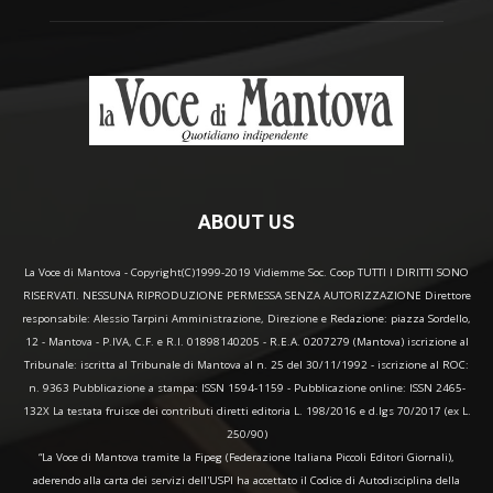
ABOUT US
La Voce di Mantova - Copyright(C)1999-2019 Vidiemme Soc. Coop TUTTI I DIRITTI SONO
RISERVATI. NESSUNA RIPRODUZIONE PERMESSA SENZA AUTORIZZAZIONE Direttore
responsabile: Alessio Tarpini Amministrazione, Direzione e Redazione: piazza Sordello,
12 - Mantova - P.IVA, C.F. e R.I. 01898140205 - R.E.A. 0207279 (Mantova) iscrizione al
Tribunale: iscritta al Tribunale di Mantova al n. 25 del 30/11/1992 - iscrizione al ROC:
n. 9363 Pubblicazione a stampa: ISSN 1594-1159 - Pubblicazione online: ISSN 2465-
132X La testata fruisce dei contributi diretti editoria L. 198/2016 e d.lgs 70/2017 (ex L.
250/90)
“La Voce di Mantova tramite la Fipeg (Federazione Italiana Piccoli Editori Giornali),
aderendo alla carta dei servizi dell'USPI ha accettato il Codice di Autodisciplina della