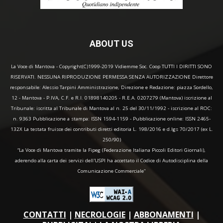
ABOUT US
La Voce di Mantova - Copyright(C)1999-2019 Vidiemme Soc. Coop TUTTI I DIRITTI SONO
RISERVATI. NESSUNA RIPRODUZIONE PERMESSA SENZA AUTORIZZAZIONE Direttore
responsabile: Alessio Tarpini Amministrazione, Direzione e Redazione: piazza Sordello,
12 - Mantova - P.IVA, C.F. e R.I. 01898140205 - R.E.A. 0207279 (Mantova) iscrizione al
Tribunale: iscritta al Tribunale di Mantova al n. 25 del 30/11/1992 - iscrizione al ROC:
n. 9363 Pubblicazione a stampa: ISSN 1594-1159 - Pubblicazione online: ISSN 2465-
132X La testata fruisce dei contributi diretti editoria L. 198/2016 e d.lgs 70/2017 (ex L.
250/90)
“La Voce di Mantova tramite la Fipeg (Federazione Italiana Piccoli Editori Giornali),
aderendo alla carta dei servizi dell'USPI ha accettato il Codice di Autodisciplina della
Comunicazione Commerciale"
CONTATTI
|
NECROLOGIE
|
ABBONAMENTI
|