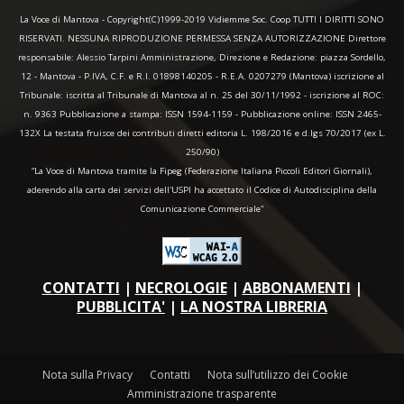
La Voce di Mantova - Copyright(C)1999-2019 Vidiemme Soc. Coop TUTTI I DIRITTI SONO
RISERVATI. NESSUNA RIPRODUZIONE PERMESSA SENZA AUTORIZZAZIONE Direttore
responsabile: Alessio Tarpini Amministrazione, Direzione e Redazione: piazza Sordello,
12 - Mantova - P.IVA, C.F. e R.I. 01898140205 - R.E.A. 0207279 (Mantova) iscrizione al
Tribunale: iscritta al Tribunale di Mantova al n. 25 del 30/11/1992 - iscrizione al ROC:
n. 9363 Pubblicazione a stampa: ISSN 1594-1159 - Pubblicazione online: ISSN 2465-
132X La testata fruisce dei contributi diretti editoria L. 198/2016 e d.lgs 70/2017 (ex L.
250/90)
“La Voce di Mantova tramite la Fipeg (Federazione Italiana Piccoli Editori Giornali),
aderendo alla carta dei servizi dell'USPI ha accettato il Codice di Autodisciplina della
Comunicazione Commerciale"
CONTATTI
|
NECROLOGIE
|
ABBONAMENTI
|
PUBBLICITA'
|
LA NOSTRA LIBRERIA
Nota sulla Privacy
Contatti
Nota sull’utilizzo dei Cookie
Amministrazione trasparente