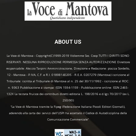
ABOUT US
La Voce di Mantova - Copyright(C)1999-2019 Vidiemme Soc. Coop TUTTI I DIRITTI SONO
RISERVATI. NESSUNA RIPRODUZIONE PERMESSA SENZA AUTORIZZAZIONE Direttore
responsabile: Alessio Tarpini Amministrazione, Direzione e Redazione: piazza Sordello,
12 - Mantova - P.IVA, C.F. e R.I. 01898140205 - R.E.A. 0207279 (Mantova) iscrizione al
Tribunale: iscritta al Tribunale di Mantova al n. 25 del 30/11/1992 - iscrizione al ROC:
n. 9363 Pubblicazione a stampa: ISSN 1594-1159 - Pubblicazione online: ISSN 2465-
132X La testata fruisce dei contributi diretti editoria L. 198/2016 e d.lgs 70/2017 (ex L.
250/90)
“La Voce di Mantova tramite la Fipeg (Federazione Italiana Piccoli Editori Giornali),
aderendo alla carta dei servizi dell'USPI ha accettato il Codice di Autodisciplina della
Comunicazione Commerciale"