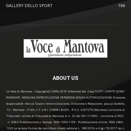
GALLERY DELLO SPORT
166
ABOUT US
La Voce di Mantova - Copyright(C)1999-2019 Vidiemme Soc. Coop TUTTI I DIRITTI SONO
RISERVATI. NESSUNA RIPRODUZIONE PERMESSA SENZA AUTORIZZAZIONE Direttore
responsabile: Alessio Tarpini Amministrazione, Direzione e Redazione: piazza Sordello,
12 - Mantova - P.IVA, C.F. e R.I. 01898140205 - R.E.A. 0207279 (Mantova) iscrizione al
Tribunale: iscritta al Tribunale di Mantova al n. 25 del 30/11/1992 - iscrizione al ROC:
n. 9363 Pubblicazione a stampa: ISSN 1594-1159 - Pubblicazione online: ISSN 2465-
132X La testata fruisce dei contributi diretti editoria L. 198/2016 e d.lgs 70/2017 (ex L.