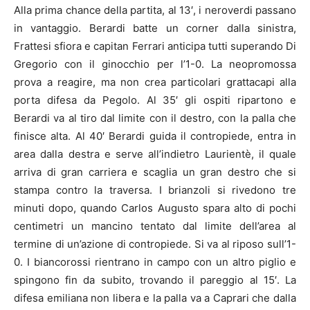
Alla prima chance della partita, al 13′, i neroverdi passano
in vantaggio. Berardi batte un corner dalla sinistra,
Frattesi sfiora e capitan Ferrari anticipa tutti superando Di
Gregorio con il ginocchio per l’1-0. La neopromossa
prova a reagire, ma non crea particolari grattacapi alla
porta difesa da Pegolo. Al 35′ gli ospiti ripartono e
Berardi va al tiro dal limite con il destro, con la palla che
finisce alta. Al 40′ Berardi guida il contropiede, entra in
area dalla destra e serve all’indietro Laurientè, il quale
arriva di gran carriera e scaglia un gran destro che si
stampa contro la traversa. I brianzoli si rivedono tre
minuti dopo, quando Carlos Augusto spara alto di pochi
centimetri un mancino tentato dal limite dell’area al
termine di un’azione di contropiede. Si va al riposo sull’1-
0. I biancorossi rientrano in campo con un altro piglio e
spingono fin da subito, trovando il pareggio al 15′. La
difesa emiliana non libera e la palla va a Caprari che dalla