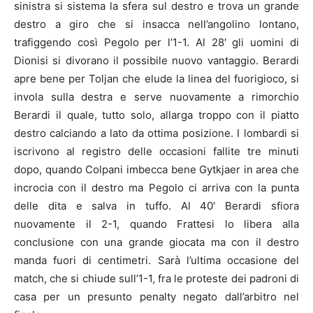
sinistra si sistema la sfera sul destro e trova un grande
destro a giro che si insacca nell’angolino lontano,
trafiggendo così Pegolo per l’1-1. Al 28′ gli uomini di
Dionisi si divorano il possibile nuovo vantaggio. Berardi
apre bene per Toljan che elude la linea del fuorigioco, si
invola sulla destra e serve nuovamente a rimorchio
Berardi il quale, tutto solo, allarga troppo con il piatto
destro calciando a lato da ottima posizione. I lombardi si
iscrivono al registro delle occasioni fallite tre minuti
dopo, quando Colpani imbecca bene Gytkjaer in area che
incrocia con il destro ma Pegolo ci arriva con la punta
delle dita e salva in tuffo. Al 40′ Berardi sfiora
nuovamente il 2-1, quando Frattesi lo libera alla
conclusione con una grande giocata ma con il destro
manda fuori di centimetri. Sarà l’ultima occasione del
match, che si chiude sull’1-1, fra le proteste dei padroni di
casa per un presunto penalty negato dall’arbitro nel