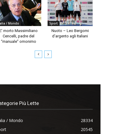
talia / Mondo
Sport
E’ morto Massimiliano
Nuoto – Leo Bergomi
Cencelli, padre del
d’argento agli Italiani
“manuale” omonimo
ategorie Più Lette
alia / Mondo
28334
ort
20545