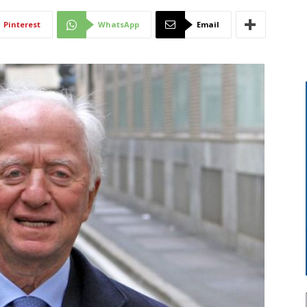
Di
Pinterest
WhatsApp
Email
Mantova