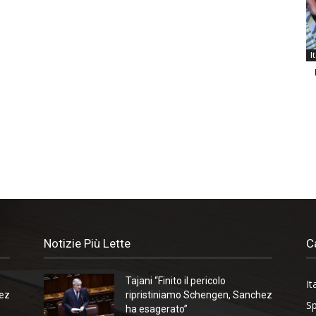
I
Notizie Più Lette
C
Tajani “Finito il pericolo
It
hez
ripristiniamo Schengen, Sanchez
Sp
ha esagerato”