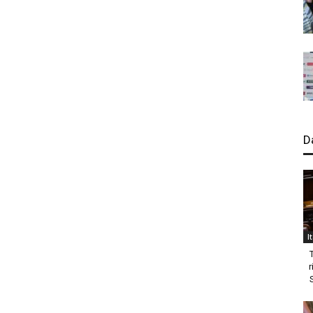
D
I
r