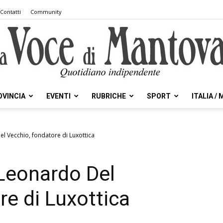
Contatti
Community
OVINCIA
EVENTI
RUBRICHE
SPORT
ITALIA /
la
l Vecchio, fondatore di Luxottica
Leonardo Del
Voce
re di Luxottica