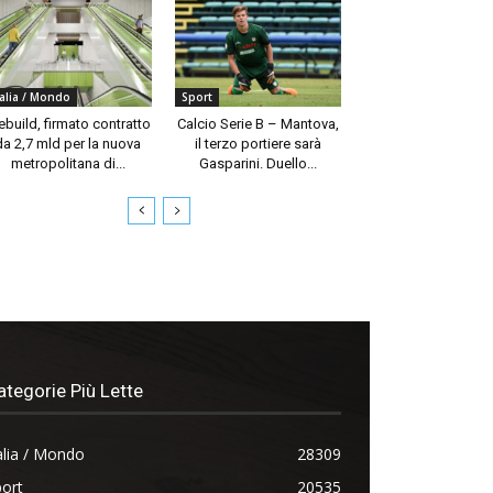
talia / Mondo
Sport
build, firmato contratto
Calcio Serie B – Mantova,
da 2,7 mld per la nuova
il terzo portiere sarà
metropolitana di...
Gasparini. Duello...
ategorie Più Lette
alia / Mondo
28309
ort
20535