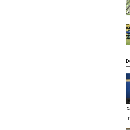
D
I
C
l