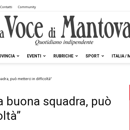
Contatti
Community
OVINCIA
EVENTI
RUBRICHE
SPORT
ITALIA /
la
dra, può metterci in difficoltà”
a buona squadra, può
Voce
oltà”