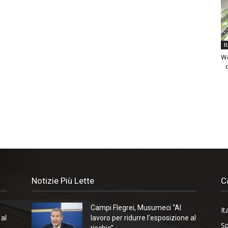
I
We
Notizie Più Lette
C
Campi Flegrei, Musumeci “Al
It
 al
lavoro per ridurre l’esposizione al
Sp
rischio”