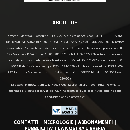
ABOUT US
La Voce di Mantova - Copyright(C)1999-2019 Vidiemme Soc. Coop TUTTI I DIRITTI SONO
RISERVATI. NESSUNA RIPRODUZIONE PERMESSA SENZA AUTORIZZAZIONE Direttore
responsabile: Alessio Tarpini Amministrazione, Direzione e Redazione: piazza Sordello,
12 - Mantova - P.IVA, C.F. e R.I. 01898140205 - R.E.A. 0207279 (Mantova) iscrizione al
Tribunale: iscritta al Tribunale di Mantova al n. 25 del 30/11/1992 - iscrizione al ROC:
n. 9363 Pubblicazione a stampa: ISSN 1594-1159 - Pubblicazione online: ISSN 2465-
132X La testata fruisce dei contributi diretti editoria L. 198/2016 e d.lgs 70/2017 (ex L.
250/90)
“La Voce di Mantova tramite la Fipeg (Federazione Italiana Piccoli Editori Giornali),
aderendo alla carta dei servizi dell'USPI ha accettato il Codice di Autodisciplina della
Comunicazione Commerciale"
CONTATTI
|
NECROLOGIE
|
ABBONAMENTI
|
PUBBLICITA'
|
LA NOSTRA LIBRERIA