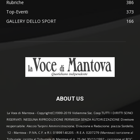
Rubriche
386
Top-Eventi
373
GALLERY DELLO SPORT
166
ABOUT US
La Voce di Mantova - Copyright(C)1999-2019 Vidiemme Soc. Coop TUTTI I DIRITTI SONO
RISERVATI. NESSUNA RIPRODUZIONE PERMESSA SENZA AUTORIZZAZIONE Direttore
responsabile: Alessio Tarpini Amministrazione, Direzione e Redazione: piazza Sordello,
12 - Mantova - P.IVA, C.F. e R.I. 01898140205 - R.E.A. 0207279 (Mantova) iscrizione al
Tribunale: iscritta al Tribunale di Mantova al n. 25 del 30/11/1992 - iscrizione al ROC: