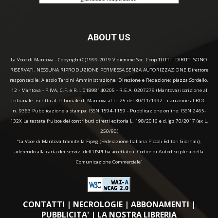
ABOUT US
La Voce di Mantova - Copyright(C)1999-2019 Vidiemme Soc. Coop TUTTI I DIRITTI SONO
RISERVATI. NESSUNA RIPRODUZIONE PERMESSA SENZA AUTORIZZAZIONE Direttore
responsabile: Alessio Tarpini Amministrazione, Direzione e Redazione: piazza Sordello,
12 - Mantova - P.IVA, C.F. e R.I. 01898140205 - R.E.A. 0207279 (Mantova) iscrizione al
Tribunale: iscritta al Tribunale di Mantova al n. 25 del 30/11/1992 - iscrizione al ROC:
n. 9363 Pubblicazione a stampa: ISSN 1594-1159 - Pubblicazione online: ISSN 2465-
132X La testata fruisce dei contributi diretti editoria L. 198/2016 e d.lgs 70/2017 (ex L.
250/90)
“La Voce di Mantova tramite la Fipeg (Federazione Italiana Piccoli Editori Giornali),
aderendo alla carta dei servizi dell'USPI ha accettato il Codice di Autodisciplina della
Comunicazione Commerciale"
CONTATTI
|
NECROLOGIE
|
ABBONAMENTI
|
PUBBLICITA'
|
LA NOSTRA LIBRERIA