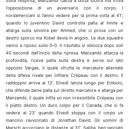
Sulla respinta, Manzambi calcia a botta sicura ma trova
l’opposizione di un avversario con il corpo. I
nordamericani si fanno vedere per la prima volta al 41′,
quando lo juventino David controlla palla al limite e
allarga sulla sinistra per Ahmed, che ci prova con un
destro sporco ma Kobel devia in angolo. Le due squadre
vanno a riposo sullo 0-0. Il risultato si sblocca dopo soli
40 secondi dall’inizio della ripresa. Manzambi attacca la
profondità, riceve palla sulla destra e serve sul lato
opposto Vargas, il quale sfrutta le marcature allentate
della difesa rivale per infilare Crèpeau con il destro. Il
raddoppio arriva al 12′. Elvedi lancia lungo per Embolo,
che difende bene palla sul diretto marcatore e allarga per
Manzambi, il quale infila un non irresistibile Crèpeau con
il piatto destro. Un duro colpo per il Canada, che si fa
vedere al 23′ quando Elvedi stoppa con il corpo un
mancino ravvicinato di Jonathan David. Gli uomini di
Marsch accorciano le distanze al 31′. Saliba, ben lanciato