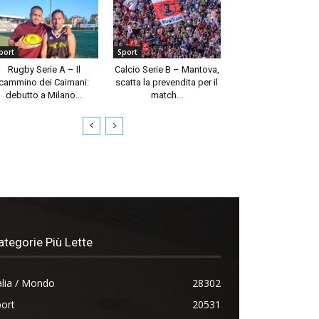
port
Sport
Rugby Serie A – Il
Calcio Serie B – Mantova,
cammino dei Caimani:
scatta la prevendita per il
debutto a Milano...
match...
ategorie Più Lette
alia / Mondo
28302
ort
20531