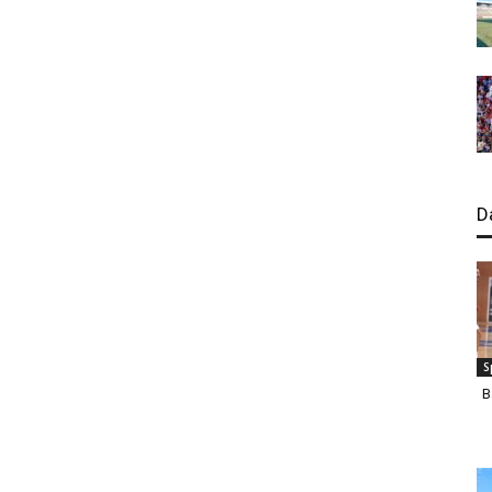
D
S
B