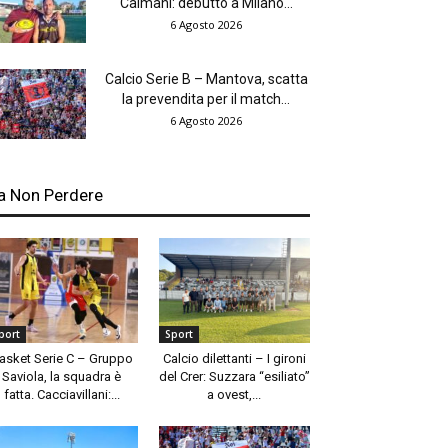
Caimani: debutto a Milano...
6 Agosto 2026
Calcio Serie B – Mantova, scatta
la prevendita per il match...
6 Agosto 2026
a Non Perdere
port
Sport
asket Serie C – Gruppo
Calcio dilettanti – I gironi
Saviola, la squadra è
del Crer: Suzzara “esiliato”
fatta. Cacciavillani:...
a ovest,...