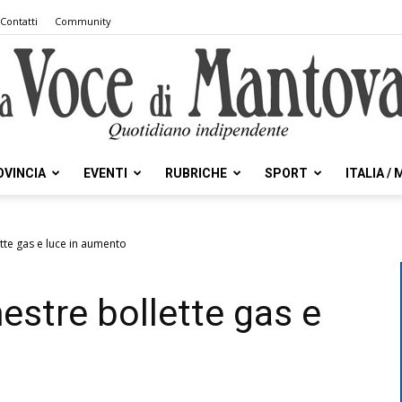
Contatti
Community
OVINCIA
EVENTI
RUBRICHE
SPORT
ITALIA /
la
tte gas e luce in aumento
estre bollette gas e
Voce