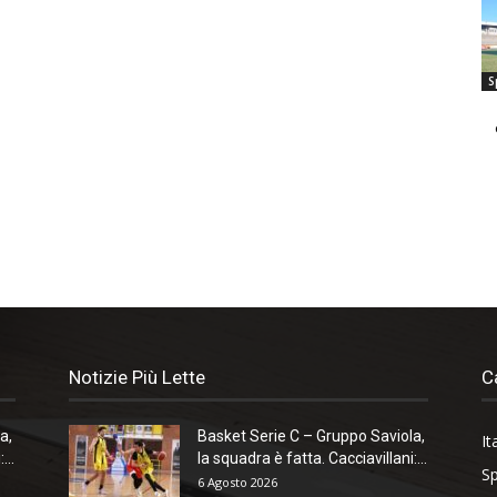
S
Notizie Più Lette
C
a,
Basket Serie C – Gruppo Saviola,
It
...
la squadra è fatta. Cacciavillani:...
Sp
6 Agosto 2026