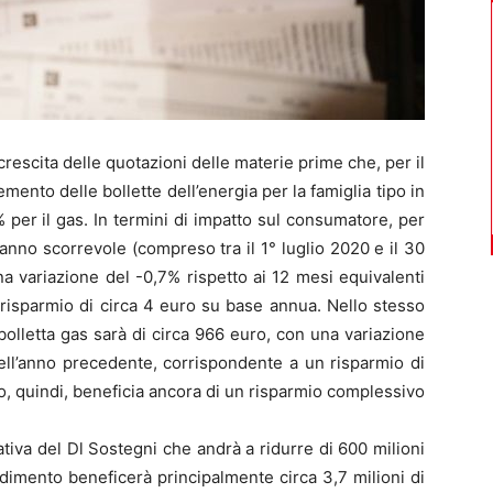
escita delle quotazioni delle materie prime che, per il
mento delle bollette dell’energia per la famiglia tipo in
9% per il gas. In termini di impatto sul consumatore, per
ll’anno scorrevole (compreso tra il 1° luglio 2020 e il 30
a variazione del -0,7% rispetto ai 12 mesi equivalenti
risparmio di circa 4 euro su base annua. Nello stesso
 bolletta gas sarà di circa 966 euro, con una variazione
dell’anno precedente, corrispondente a un risparmio di
o, quindi, beneficia ancora di un risparmio complessivo
uativa del Dl Sostegni che andrà a ridurre di 600 milioni
edimento beneficerà principalmente circa 3,7 milioni di