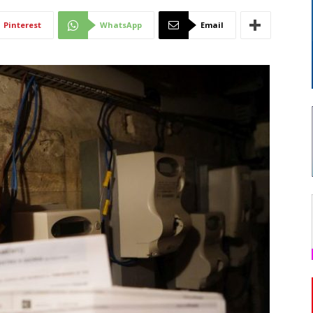
Di
Pinterest
WhatsApp
Email
Mantova