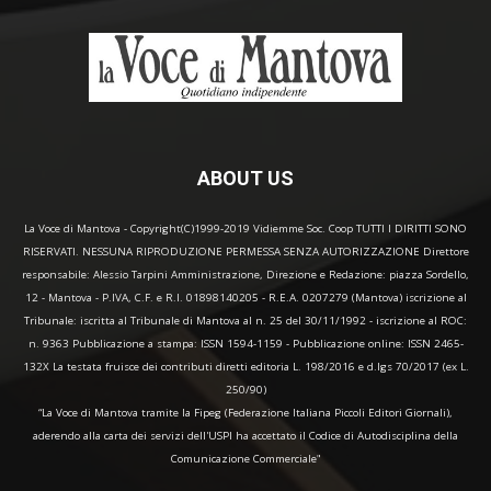
ABOUT US
La Voce di Mantova - Copyright(C)1999-2019 Vidiemme Soc. Coop TUTTI I DIRITTI SONO
RISERVATI. NESSUNA RIPRODUZIONE PERMESSA SENZA AUTORIZZAZIONE Direttore
responsabile: Alessio Tarpini Amministrazione, Direzione e Redazione: piazza Sordello,
12 - Mantova - P.IVA, C.F. e R.I. 01898140205 - R.E.A. 0207279 (Mantova) iscrizione al
Tribunale: iscritta al Tribunale di Mantova al n. 25 del 30/11/1992 - iscrizione al ROC:
n. 9363 Pubblicazione a stampa: ISSN 1594-1159 - Pubblicazione online: ISSN 2465-
132X La testata fruisce dei contributi diretti editoria L. 198/2016 e d.lgs 70/2017 (ex L.
250/90)
“La Voce di Mantova tramite la Fipeg (Federazione Italiana Piccoli Editori Giornali),
aderendo alla carta dei servizi dell'USPI ha accettato il Codice di Autodisciplina della
Comunicazione Commerciale"