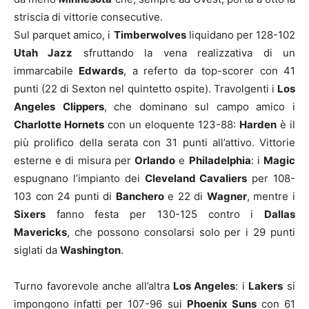
striscia di vittorie consecutive.
Sul parquet amico, i
Timberwolves
liquidano per 128-102
Utah Jazz
sfruttando la vena realizzativa di un
immarcabile
Edwards
, a referto da top-scorer con 41
punti (22 di Sexton nel quintetto ospite). Travolgenti i
Los
Angeles
Clippers
, che dominano sul campo amico i
Charlotte Hornets
con un eloquente 123-88:
Harden
è il
più prolifico della serata con 31 punti all’attivo. Vittorie
esterne e di misura per
Orlando
e
Philadelphia
: i
Magic
espugnano l’impianto dei
Cleveland Cavaliers
per 108-
103 con 24 punti di
Banchero
e 22 di
Wagner
, mentre i
Sixers
fanno festa per 130-125 contro i
Dallas
Mavericks
, che possono consolarsi solo per i 29 punti
siglati da
Washington
.
Turno favorevole anche all’altra
Los Angeles
: i
Lakers
si
impongono infatti per 107-96 sui
Phoenix Suns
con 61