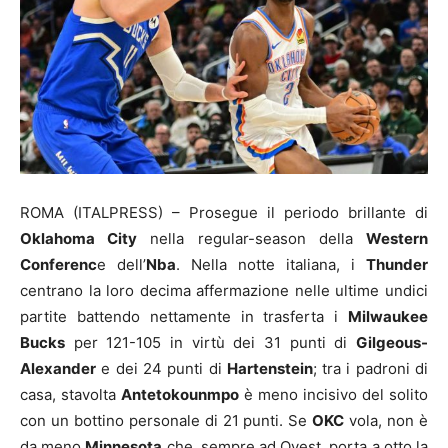
ROMA (ITALPRESS) – Prosegue il periodo brillante di
Oklahoma City
nella regular-season della
Western
Conferenc
e dell’
Nba
. Nella notte italiana, i
Thunder
centrano la loro decima affermazione nelle ultime undici
partite battendo nettamente in trasferta i
Milwaukee
Bucks
per 121-105 in virtù dei 31 punti di
Gilgeous-
Alexander
e dei 24 punti di
Hartenstein
; tra i padroni di
casa, stavolta
Antetokounmpo
è meno incisivo del solito
con un bottino personale di 21 punti. Se
OKC
vola, non è
da meno
Minnesota
che, sempre ad Ovest, porta a otto la