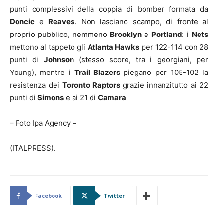
punti complessivi della coppia di bomber formata da
Doncic
e
Reaves
. Non lasciano scampo, di fronte al
proprio pubblico, nemmeno
Brooklyn
e
Portland
: i
Nets
mettono al tappeto gli
Atlanta Hawks
per 122-114 con 28
punti di
Johnson
(stesso score, tra i georgiani, per
Young), mentre i
Trail Blazers
piegano per 105-102 la
resistenza dei
Toronto Raptors
grazie innanzitutto ai 22
punti di
Simons
e ai 21 di
Camara
.
– Foto Ipa Agency –
(ITALPRESS).
Facebook
Twitter