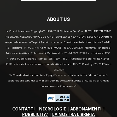
ABOUT US
La Voce di Mantova - Copyright(C)1999-2019 Vidiemme Soc. Coop TUTTI I DIRITTI SONO
RISERVATI. NESSUNA RIPRODUZIONE PERMESSA SENZA AUTORIZZAZIONE Direttore
responsabile: Alessio Tarpini Amministrazione, Direzione e Redazione: piazza Sordello,
12 - Mantova - P.IVA, C.F. e R.I. 01898140205 - R.E.A. 0207279 (Mantova) iscrizione al
Tribunale: iscritta al Tribunale di Mantova al n. 25 del 30/11/1992 - iscrizione al ROC:
n. 9363 Pubblicazione a stampa: ISSN 1594-1159 - Pubblicazione online: ISSN 2465-
132X La testata fruisce dei contributi diretti editoria L. 198/2016 e d.lgs 70/2017 (ex L.
250/90)
“La Voce di Mantova tramite la Fipeg (Federazione Italiana Piccoli Editori Giornali),
aderendo alla carta dei servizi dell'USPI ha accettato il Codice di Autodisciplina della
Comunicazione Commerciale"
CONTATTI
|
NECROLOGIE
|
ABBONAMENTI
|
PUBBLICITA'
|
LA NOSTRA LIBRERIA