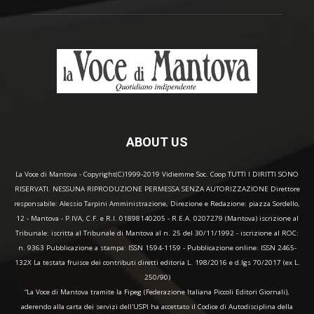
ABOUT US
La Voce di Mantova - Copyright(C)1999-2019 Vidiemme Soc. Coop TUTTI I DIRITTI SONO
RISERVATI. NESSUNA RIPRODUZIONE PERMESSA SENZA AUTORIZZAZIONE Direttore
responsabile: Alessio Tarpini Amministrazione, Direzione e Redazione: piazza Sordello,
12 - Mantova - P.IVA, C.F. e R.I. 01898140205 - R.E.A. 0207279 (Mantova) iscrizione al
Tribunale: iscritta al Tribunale di Mantova al n. 25 del 30/11/1992 - iscrizione al ROC:
n. 9363 Pubblicazione a stampa: ISSN 1594-1159 - Pubblicazione online: ISSN 2465-
132X La testata fruisce dei contributi diretti editoria L. 198/2016 e d.lgs 70/2017 (ex L.
250/90)
“La Voce di Mantova tramite la Fipeg (Federazione Italiana Piccoli Editori Giornali),
aderendo alla carta dei servizi dell'USPI ha accettato il Codice di Autodisciplina della