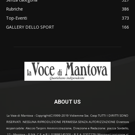
Rubriche
386
Top-Eventi
373
GALLERY DELLO SPORT
166
ABOUT US
La Voce di Mantova - Copyright(C)1999-2019 Vidiemme Soc. Coop TUTTI I DIRITTI SONO
RISERVATI. NESSUNA RIPRODUZIONE PERMESSA SENZA AUTORIZZAZIONE Direttore
responsabile: Alessio Tarpini Amministrazione, Direzione e Redazione: piazza Sordello,
12 - Mantova - P.IVA, C.F. e R.I. 01898140205 - R.E.A. 0207279 (Mantova) iscrizione al