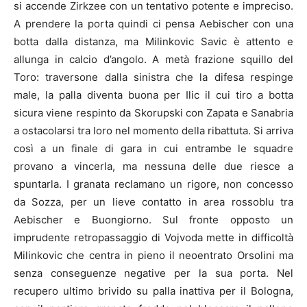
si accende Zirkzee con un tentativo potente e impreciso.
A prendere la porta quindi ci pensa Aebischer con una
botta dalla distanza, ma Milinkovic Savic è attento e
allunga in calcio d’angolo. A metà frazione squillo del
Toro: traversone dalla sinistra che la difesa respinge
male, la palla diventa buona per Ilic il cui tiro a botta
sicura viene respinto da Skorupski con Zapata e Sanabria
a ostacolarsi tra loro nel momento della ribattuta. Si arriva
così a un finale di gara in cui entrambe le squadre
provano a vincerla, ma nessuna delle due riesce a
spuntarla. I granata reclamano un rigore, non concesso
da Sozza, per un lieve contatto in area rossoblu tra
Aebischer e Buongiorno. Sul fronte opposto un
imprudente retropassaggio di Vojvoda mette in difficoltà
Milinkovic che centra in pieno il neoentrato Orsolini ma
senza conseguenze negative per la sua porta. Nel
recupero ultimo brivido su palla inattiva per il Bologna,