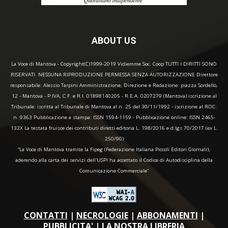
ABOUT US
La Voce di Mantova - Copyright(C)1999-2019 Vidiemme Soc. Coop TUTTI I DIRITTI SONO
RISERVATI. NESSUNA RIPRODUZIONE PERMESSA SENZA AUTORIZZAZIONE Direttore
responsabile: Alessio Tarpini Amministrazione, Direzione e Redazione: piazza Sordello,
12 - Mantova - P.IVA, C.F. e R.I. 01898140205 - R.E.A. 0207279 (Mantova) iscrizione al
Tribunale: iscritta al Tribunale di Mantova al n. 25 del 30/11/1992 - iscrizione al ROC:
n. 9363 Pubblicazione a stampa: ISSN 1594-1159 - Pubblicazione online: ISSN 2465-
132X La testata fruisce dei contributi diretti editoria L. 198/2016 e d.lgs 70/2017 (ex L.
250/90)
“La Voce di Mantova tramite la Fipeg (Federazione Italiana Piccoli Editori Giornali),
aderendo alla carta dei servizi dell'USPI ha accettato il Codice di Autodisciplina della
Comunicazione Commerciale"
CONTATTI
|
NECROLOGIE
|
ABBONAMENTI
|
PUBBLICITA'
|
LA NOSTRA LIBRERIA