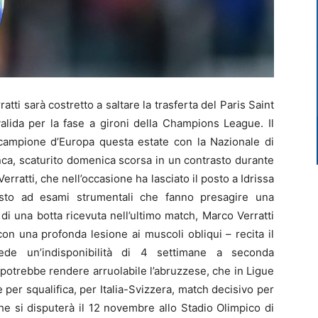
i sarà costretto a saltare la trasferta del Paris Saint
alida per la fase a gironi della Champions League. Il
ampione d’Europa questa estate con la Nazionale di
nca, scaturito domenica scorsa in un contrasto durante
Verratti, che nell’occasione ha lasciato il posto a Idrissa
posto ad esami strumentali che fanno presagire una
 di una botta ricevuta nell’ultimo match, Marco Verratti
 con una profonda lesione ai muscoli obliqui – recita il
vede un’indisponibilità di 4 settimane a seconda
 potrebbe rendere arruolabile l’abruzzese, che in Ligue
e per squalifica, per Italia-Svizzera, match decisivo per
che si disputerà il 12 novembre allo Stadio Olimpico di