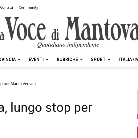
Contatti
Community
OVINCIA
EVENTI
RUBRICHE
SPORT
ITALIA /
la
op per Marco Verratti
a, lungo stop per
Voce