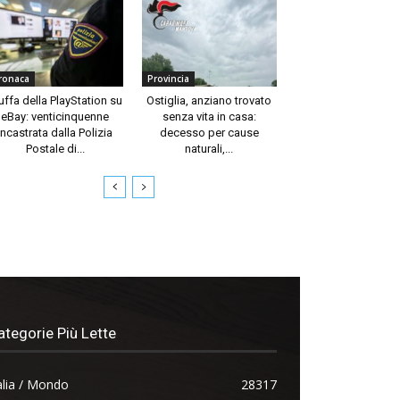
ronaca
Provincia
uffa della PlayStation su
Ostiglia, anziano trovato
eBay: venticinquenne
senza vita in casa:
incastrata dalla Polizia
decesso per cause
Postale di...
naturali,...
ategorie Più Lette
alia / Mondo
28317