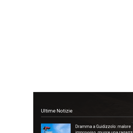
Ultime Notizie
Dramma a Guidizzolo: malore
improvviso, muore una ragazz