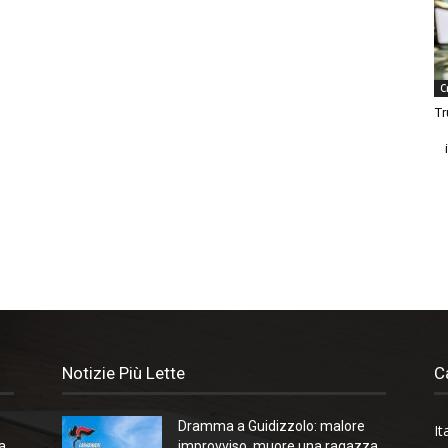
C
Tr
Notizie Più Lette
C
Dramma a Guidizzolo: malore
It
a
improvviso, muore una ragazza