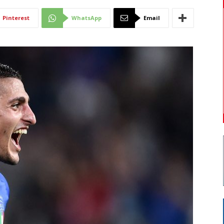
Di
Pinterest
WhatsApp
Email
Mantova