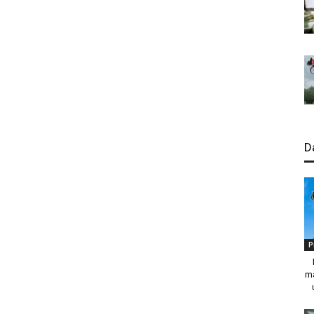
D
P
ma