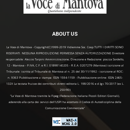
ABOUT US
La Voce di Mantova - Copyright(C)1999-2019 Vidiemme Soc. Coop TUTTI I DIRITTI SONO
RISERVATI. NESSUNA RIPRODUZIONE PERMESSA SENZA AUTORIZZAZIONE Direttore
responsabile: Alessio Tarpini Amministrazione, Direzione e Redazione: piazza Sordello,
12 - Mantova - P.IVA, C.F. e R.I. 01898140205 - R.E.A. 0207279 (Mantova) iscrizione al
Tribunale: iscritta al Tribunale di Mantova al n. 25 del 30/11/1992 - iscrizione al ROC:
n. 9363 Pubblicazione a stampa: ISSN 1594-1159 - Pubblicazione online: ISSN 2465-
132X La testata fruisce dei contributi diretti editoria L. 198/2016 e d.lgs 70/2017 (ex L.
250/90)
“La Voce di Mantova tramite la Fipeg (Federazione Italiana Piccoli Editori Giornali),
aderendo alla carta dei servizi dell'USPI ha accettato il Codice di Autodisciplina della
Comunicazione Commerciale"