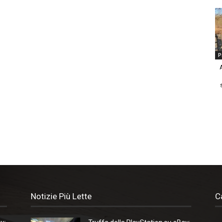
P
Notizie Più Lette
C