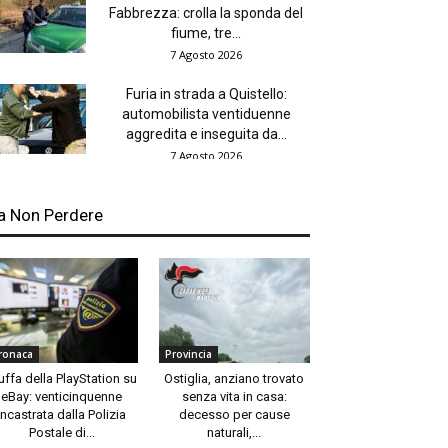
Fabbrezza: crolla la sponda del
fiume, tre...
7 Agosto 2026
Furia in strada a Quistello:
automobilista ventiduenne
aggredita e inseguita da...
7 Agosto 2026
a Non Perdere
ronaca
Provincia
uffa della PlayStation su
Ostiglia, anziano trovato
eBay: venticinquenne
senza vita in casa:
incastrata dalla Polizia
decesso per cause
Postale di...
naturali,...