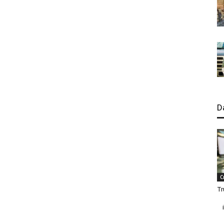
D
C
Tr