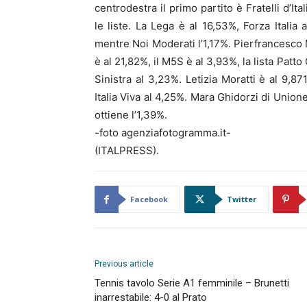
centrodestra il primo partito è Fratelli d’It
le liste. La Lega è al 16,53%, Forza Italia 
mentre Noi Moderati l’1,17%. Pierfrancesco Ma
è al 21,82%, il M5S è al 3,93%, la lista Patt
Sinistra al 3,23%. Letizia Moratti è al 9,8
Italia Viva al 4,25%. Mara Ghidorzi di Union
ottiene l’1,39%.
-foto agenziafotogramma.it-
(ITALPRESS).
Facebook
Twitter
Previous article
Tennis tavolo Serie A1 femminile – Brunetti
inarrestabile: 4-0 al Prato