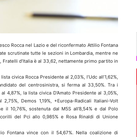
sco Rocca nel Lazio e del riconfermato Attilio Fontana
ate scrutinate tutte le sezioni in Lombardia, mentre ne
Fratelli d’Italia è al 33,62, nettamente primo partito in
a lista civica Rocca Presidente al 2,03%, l’Udc all’1,62%,
andidato del centrosinistra, si ferma al 33,50%. Tra i
va al 4,87%, la lista civica D’Amato Presidente al 3,05%,
l 2,75%, Demos 1,19%, +Europa-Radicali Italiani-Volt
ne il 10,76%, sostenuta dal M5S all’8,54% e dal Polo
corilli del Pci allo 0,985% e Rosa Rinaldi di Unione
lio Fontana vince con il 54,67%. Nella coalizione di