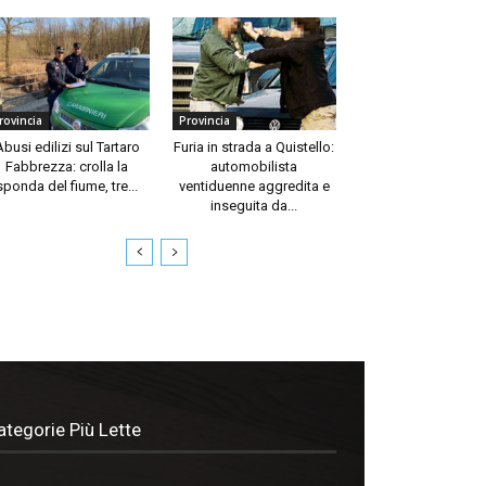
rovincia
Provincia
Abusi edilizi sul Tartaro
Furia in strada a Quistello:
Fabbrezza: crolla la
automobilista
sponda del fiume, tre...
ventiduenne aggredita e
inseguita da...
ategorie Più Lette