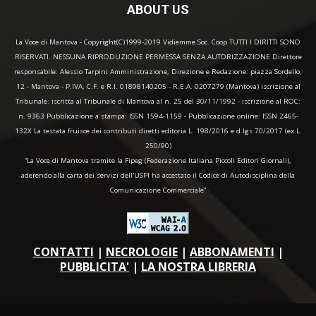
ABOUT US
La Voce di Mantova - Copyright(C)1999-2019 Vidiemme Soc. Coop TUTTI I DIRITTI SONO
RISERVATI. NESSUNA RIPRODUZIONE PERMESSA SENZA AUTORIZZAZIONE Direttore
responsabile: Alessio Tarpini Amministrazione, Direzione e Redazione: piazza Sordello,
12 - Mantova - P.IVA, C.F. e R.I. 01898140205 - R.E.A. 0207279 (Mantova) iscrizione al
Tribunale: iscritta al Tribunale di Mantova al n. 25 del 30/11/1992 - iscrizione al ROC:
n. 9363 Pubblicazione a stampa: ISSN 1594-1159 - Pubblicazione online: ISSN 2465-
132X La testata fruisce dei contributi diretti editoria L. 198/2016 e d.lgs 70/2017 (ex L.
250/90)
“La Voce di Mantova tramite la Fipeg (Federazione Italiana Piccoli Editori Giornali),
aderendo alla carta dei servizi dell'USPI ha accettato il Codice di Autodisciplina della
Comunicazione Commerciale"
CONTATTI
|
NECROLOGIE
|
ABBONAMENTI
|
PUBBLICITA'
|
LA NOSTRA LIBRERIA