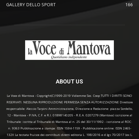
GALLERY DELLO SPORT
166
ABOUT US
La Voce di Mantova - Copyright(C)1999-2019 Vidiemme Soc. Coop TUTTI I DIRITTI SONO
RISERVATI. NESSUNA RIPRODUZIONE PERMESSA SENZA AUTORIZZAZIONE Direttore
responsabile: Alessio Tarpini Amministrazione, Direzione e Redazione: piazza Sordello,
12 - Mantova - P.IVA, C.F. e R.I. 01898140205 - R.E.A. 0207279 (Mantova) iscrizione al
Tribunale: iscritta al Tribunale di Mantova al n. 25 del 30/11/1992 - iscrizione al ROC:
n. 9363 Pubblicazione a stampa: ISSN 1594-1159 - Pubblicazione online: ISSN 2465-
132X La testata fruisce dei contributi diretti editoria L. 198/2016 e d.lgs 70/2017 (ex L.