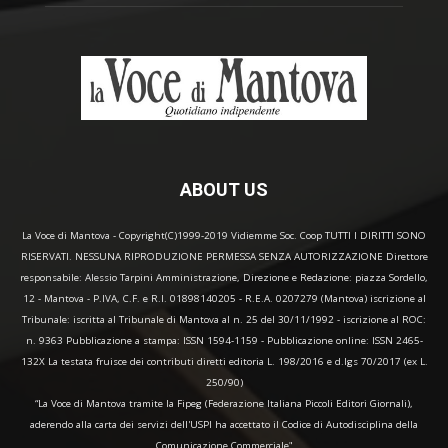
ABOUT US
La Voce di Mantova - Copyright(C)1999-2019 Vidiemme Soc. Coop TUTTI I DIRITTI SONO
RISERVATI. NESSUNA RIPRODUZIONE PERMESSA SENZA AUTORIZZAZIONE Direttore
responsabile: Alessio Tarpini Amministrazione, Direzione e Redazione: piazza Sordello,
12 - Mantova - P.IVA, C.F. e R.I. 01898140205 - R.E.A. 0207279 (Mantova) iscrizione al
Tribunale: iscritta al Tribunale di Mantova al n. 25 del 30/11/1992 - iscrizione al ROC:
n. 9363 Pubblicazione a stampa: ISSN 1594-1159 - Pubblicazione online: ISSN 2465-
132X La testata fruisce dei contributi diretti editoria L. 198/2016 e d.lgs 70/2017 (ex L.
250/90)
“La Voce di Mantova tramite la Fipeg (Federazione Italiana Piccoli Editori Giornali),
aderendo alla carta dei servizi dell'USPI ha accettato il Codice di Autodisciplina della
Comunicazione Commerciale"