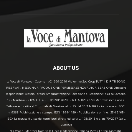
ABOUT US
La Voce di Mantova - Copyright(C)1999-2019 Vidiemme Soc. Coop TUTTI I DIRITTI SONO
RISERVATI. NESSUNA RIPRODUZIONE PERMESSA SENZA AUTORIZZAZIONE Direttore
responsabile: Alessio Tarpini Amministrazione, Direzione e Redazione: piazza Sordello,
12 - Mantova - P.IVA, C.F. e R.I. 01898140205 - R.E.A. 0207279 (Mantova) iscrizione al
Tribunale: iscritta al Tribunale di Mantova al n. 25 del 30/11/1992 - iscrizione al ROC:
n. 9363 Pubblicazione a stampa: ISSN 1594-1159 - Pubblicazione online: ISSN 2465-
132X La testata fruisce dei contributi diretti editoria L. 198/2016 e d.lgs 70/2017 (ex L.
250/90)
“La Voce di Mantova tramite la Fipeg (Federazione Italiana Piccoli Editori Giornali),