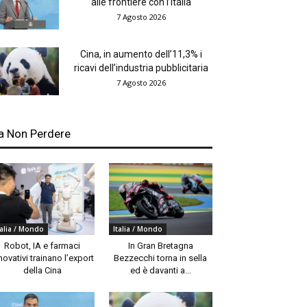
alle frontiere con l’Italia
7 Agosto 2026
Cina, in aumento dell’11,3% i
ricavi dell’industria pubblicitaria
7 Agosto 2026
a Non Perdere
talia / Mondo
Italia / Mondo
Robot, IA e farmaci
In Gran Bretagna
novativi trainano l’export
Bezzecchi torna in sella
della Cina
ed è davanti a...