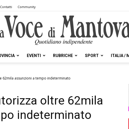
Contatti
Community
OVINCIA
EVENTI
RUBRICHE
SPORT
ITALIA /
la
tre 62mila assunzioni a tempo indeterminato
torizza oltre 62mila
Voce
mpo indeterminato