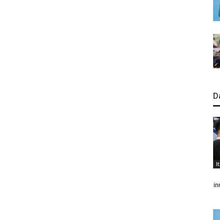
D
I
in