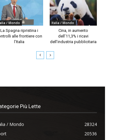
talia / Mondo
Italia / Mondo
La Spagna ripristina i
Cina, in aumento
ntrolli alle frontiere con
dell’11,3% i ricavi
l’Italia
dell’industria pubblicitaria
ategorie Più Lette
alia / Mondo
28324
ort
20536