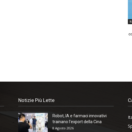
I
co
Notizie Più Lette
C
Robot, IA e farmaci innovativi
It
trainano l’export della Cina
Sp
8 Agosto 2026