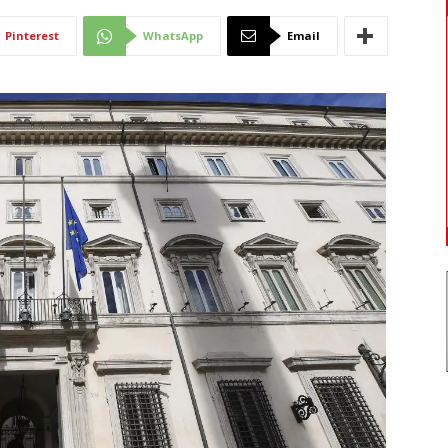
Di
Pinterest
WhatsApp
Email
Mantova