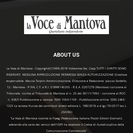
ABOUT US
La Voce di Mantova - Copyright(C)1999-2019 Vidiemme Soc. Coop TUTTI I DIRITTI SONO
RISERVATI. NESSUNA RIPRODUZIONE PERMESSA SENZA AUTORIZZAZIONE Direttore
responsabile: Alessio Tarpini Amministrazione, Direzione e Redazione: piazza Sordello,
12 - Mantova - P.IVA, C.F. e R.I. 01898140205 - R.E.A. 0207279 (Mantova) iscrizione al
Tribunale: iscritta al Tribunale di Mantova al n. 25 del 30/11/1992 - iscrizione al ROC:
n. 9363 Pubblicazione a stampa: ISSN 1594-1159 - Pubblicazione online: ISSN 2465-
132X La testata fruisce dei contributi diretti editoria L. 198/2016 e d.lgs 70/2017 (ex L.
250/90)
“La Voce di Mantova tramite la Fipeg (Federazione Italiana Piccoli Editori Giornali),
aderendo alla carta dei servizi dell'USPI ha accettato il Codice di Autodisciplina della
Comunicazione Commerciale"