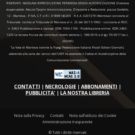
RISERVATI. NESSUNA RIPRODUZIONE PERMESSA SENZA AUTORIZZAZIONE Direttore
responsabile: Alessio Tarpini Amministrazione, Direzione e Redazione: piazza Sordello,
12 - Mantova - P.IVA, C.F. e R.I. 01898140205 - R.E.A. 0207279 (Mantova) iscrizione al
Tribunale: iscritta al Tribunale di Mantova al n. 25 del 30/11/1992 - iscrizione al ROC:
n. 9363 Pubblicazione a stampa: ISSN 1594-1159 - Pubblicazione online: ISSN 2465-
132X La testata fruisce dei contributi diretti editoria L. 198/2016 e d.lgs 70/2017 (ex L.
250/90)
“La Voce di Mantova tramite la Fipeg (Federazione Italiana Piccoli Editori Giornali),
aderendo alla carta dei servizi dell'USPI ha accettato il Codice di Autodisciplina della
Comunicazione Commerciale"
CONTATTI
|
NECROLOGIE
|
ABBONAMENTI
|
PUBBLICITA'
|
LA NOSTRA LIBRERIA
Nota sulla Privacy
Contatti
Nota sull’utilizzo dei Cookie
Amministrazione trasparente
© Tutti i diritti riservati