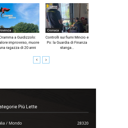
rovincia
Cronaca
Dramma a Guidizzolo:
Controlli sui fiumi Mincio e
lore improvviso, muore
Po: la Guardia di Finanza
una ragazza di 20 anni
stanga...
ategorie Più Lette
alia / Mondo
28320