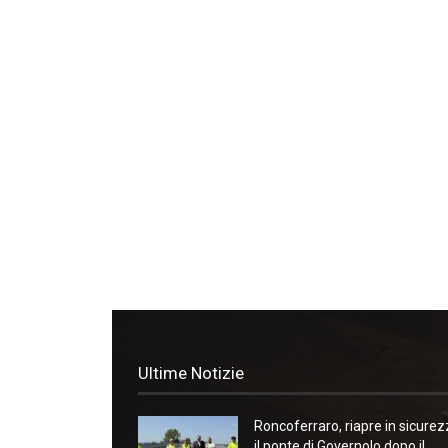
Ultime Notizie
Roncoferraro, riapre in sicure
il ponte di Governolo dopo il