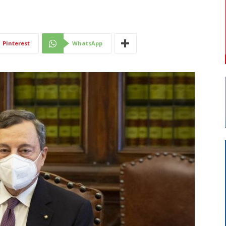
Di
Pinterest
WhatsApp
Mantova