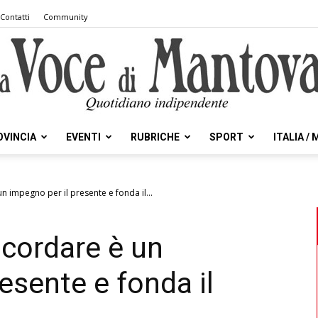
Contatti
Community
OVINCIA
EVENTI
RUBRICHE
SPORT
ITALIA /
la
n impegno per il presente e fonda il...
icordare è un
Voce
esente e fonda il