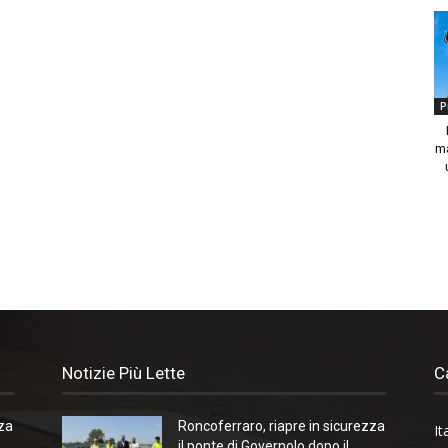
P
ma
Notizie Più Lette
C
zza
Roncoferraro, riapre in sicurezza
It
il ponte di Governolo dopo il