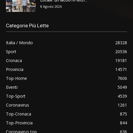
8 Agosto 2026
Categorie Più Lette
Italia / Mondo
28328
Sport
20536
Cronaca
19181
Provincia
14571
Top-Home
7606
Eventi
5049
Top-Sport
4539
Coronavirus
1261
Top-Cronaca
875
Top-Provincia
844
Coronavirus top
636