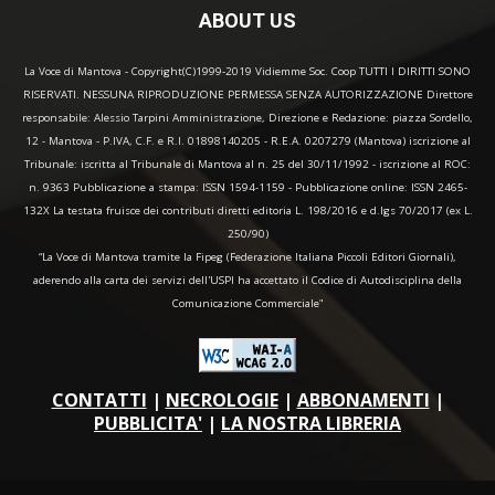
ABOUT US
La Voce di Mantova - Copyright(C)1999-2019 Vidiemme Soc. Coop TUTTI I DIRITTI SONO
RISERVATI. NESSUNA RIPRODUZIONE PERMESSA SENZA AUTORIZZAZIONE Direttore
responsabile: Alessio Tarpini Amministrazione, Direzione e Redazione: piazza Sordello,
12 - Mantova - P.IVA, C.F. e R.I. 01898140205 - R.E.A. 0207279 (Mantova) iscrizione al
Tribunale: iscritta al Tribunale di Mantova al n. 25 del 30/11/1992 - iscrizione al ROC:
n. 9363 Pubblicazione a stampa: ISSN 1594-1159 - Pubblicazione online: ISSN 2465-
132X La testata fruisce dei contributi diretti editoria L. 198/2016 e d.lgs 70/2017 (ex L.
250/90)
“La Voce di Mantova tramite la Fipeg (Federazione Italiana Piccoli Editori Giornali),
aderendo alla carta dei servizi dell'USPI ha accettato il Codice di Autodisciplina della
Comunicazione Commerciale"
CONTATTI
|
NECROLOGIE
|
ABBONAMENTI
|
PUBBLICITA'
|
LA NOSTRA LIBRERIA