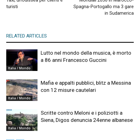
Taxi, un’odissea per clienti e
Mondiali 2030 in Marocco-
turisti
Spagna-Portogallo ma 3 gare
in Sudamerica
RELATED ARTICLES
Lutto nel mondo della musica, è morto
a 86 anni Francesco Guccini
Italia / Mondo
Mafia e appalti pubblici, blitz a Messina
con 12 misure cautelari
Italia / Mondo
Scritte contro Meloni e i poliziotti a
Siena, Digos denuncia 24enne albanese
Italia / Mondo