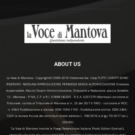
ABOUT US
La Voce di Mantova - Copyright(C)1999-2019 Vidiemme Soc. Coop TUTTI I DIRITTI SONO
RISERVATI. NESSUNA RIPRODUZIONE PERMESSA SENZA AUTORIZZAZIONE Direttore
responsabile: Alessio Tarpini Amministrazione, Direzione e Redazione: piazza Sordello,
12 - Mantova - P.IVA, C.F. e R.I. 01898140205 - R.E.A. 0207279 (Mantova) iscrizione al
Tribunale: iscritta al Tribunale di Mantova al n. 25 del 30/11/1992 - iscrizione al ROC:
n. 9363 Pubblicazione a stampa: ISSN 1594-1159 - Pubblicazione online: ISSN 2465-
132X La testata fruisce dei contributi diretti editoria L. 198/2016 e d.lgs 70/2017 (ex L.
250/90)
“La Voce di Mantova tramite la Fipeg (Federazione Italiana Piccoli Editori Giornali),
aderendo alla carta dei servizi dell'USPI ha accettato il Codice di Autodisciplina della