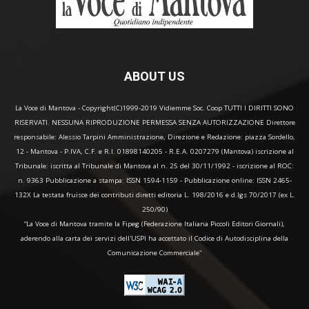
ABOUT US
La Voce di Mantova - Copyright(C)1999-2019 Vidiemme Soc. Coop TUTTI I DIRITTI SONO
RISERVATI. NESSUNA RIPRODUZIONE PERMESSA SENZA AUTORIZZAZIONE Direttore
responsabile: Alessio Tarpini Amministrazione, Direzione e Redazione: piazza Sordello,
12 - Mantova - P.IVA, C.F. e R.I. 01898140205 - R.E.A. 0207279 (Mantova) iscrizione al
Tribunale: iscritta al Tribunale di Mantova al n. 25 del 30/11/1992 - iscrizione al ROC:
n. 9363 Pubblicazione a stampa: ISSN 1594-1159 - Pubblicazione online: ISSN 2465-
132X La testata fruisce dei contributi diretti editoria L. 198/2016 e d.lgs 70/2017 (ex L.
250/90)
“La Voce di Mantova tramite la Fipeg (Federazione Italiana Piccoli Editori Giornali),
aderendo alla carta dei servizi dell'USPI ha accettato il Codice di Autodisciplina della
Comunicazione Commerciale"