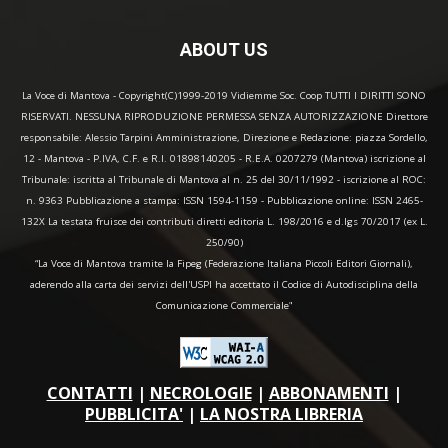
ABOUT US
La Voce di Mantova - Copyright(C)1999-2019 Vidiemme Soc. Coop TUTTI I DIRITTI SONO
RISERVATI. NESSUNA RIPRODUZIONE PERMESSA SENZA AUTORIZZAZIONE Direttore
responsabile: Alessio Tarpini Amministrazione, Direzione e Redazione: piazza Sordello,
12 - Mantova - P.IVA, C.F. e R.I. 01898140205 - R.E.A. 0207279 (Mantova) iscrizione al
Tribunale: iscritta al Tribunale di Mantova al n. 25 del 30/11/1992 - iscrizione al ROC:
n. 9363 Pubblicazione a stampa: ISSN 1594-1159 - Pubblicazione online: ISSN 2465-
132X La testata fruisce dei contributi diretti editoria L. 198/2016 e d.lgs 70/2017 (ex L.
250/90)
“La Voce di Mantova tramite la Fipeg (Federazione Italiana Piccoli Editori Giornali),
aderendo alla carta dei servizi dell'USPI ha accettato il Codice di Autodisciplina della
Comunicazione Commerciale"
CONTATTI
|
NECROLOGIE
|
ABBONAMENTI
|
PUBBLICITA'
|
LA NOSTRA LIBRERIA