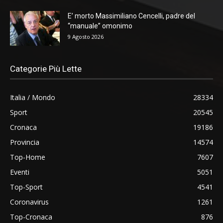
E’ morto Massimiliano Cencelli, padre del
“manuale” omonimo
9 Agosto 2026
Categorie Più Lette
Italia / Mondo
28334
Sport
20545
Cronaca
19186
Provincia
14574
Top-Home
7607
Eventi
5051
Top-Sport
4541
Coronavirus
1261
Top-Cronaca
876