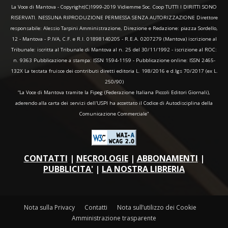
La Voce di Mantova - Copyright(C)1999-2019 Vidiemme Soc. Coop TUTTI I DIRITTI SONO
RISERVATI. NESSUNA RIPRODUZIONE PERMESSA SENZA AUTORIZZAZIONE Direttore
responsabile: Alessio Tarpini Amministrazione, Direzione e Redazione: piazza Sordello,
12 - Mantova - P.IVA, C.F. e R.I. 01898140205 - R.E.A. 0207279 (Mantova) iscrizione al
Tribunale: iscritta al Tribunale di Mantova al n. 25 del 30/11/1992 - iscrizione al ROC:
n. 9363 Pubblicazione a stampa: ISSN 1594-1159 - Pubblicazione online: ISSN 2465-
132X La testata fruisce dei contributi diretti editoria L. 198/2016 e d.lgs 70/2017 (ex L.
250/90)
“La Voce di Mantova tramite la Fipeg (Federazione Italiana Piccoli Editori Giornali),
aderendo alla carta dei servizi dell'USPI ha accettato il Codice di Autodisciplina della
Comunicazione Commerciale"
CONTATTI
|
NECROLOGIE
|
ABBONAMENTI
|
PUBBLICITA'
|
LA NOSTRA LIBRERIA
Nota sulla Privacy
Contatti
Nota sull’utilizzo dei Cookie
Amministrazione trasparente