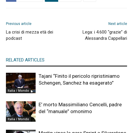
Previous article
Next article
La crisi di mezza età dei
Lega: i 4.600 “grazie” di
podcast
Alessandra Cappellari
RELATED ARTICLES
Tajani “Finito il pericolo ripristiniamo
Schengen, Sanchez ha esagerato”
Italia / Mondo
E’ morto Massimiliano Cencelli, padre
del “manuale” omonimo
Italia / Mondo
Martin vince la gara Sprint a Silverstone,