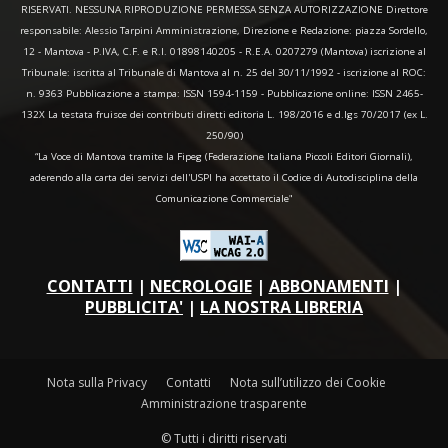
RISERVATI. NESSUNA RIPRODUZIONE PERMESSA SENZA AUTORIZZAZIONE Direttore
responsabile: Alessio Tarpini Amministrazione, Direzione e Redazione: piazza Sordello,
12 - Mantova - P.IVA, C.F. e R.I. 01898140205 - R.E.A. 0207279 (Mantova) iscrizione al
Tribunale: iscritta al Tribunale di Mantova al n. 25 del 30/11/1992 - iscrizione al ROC:
n. 9363 Pubblicazione a stampa: ISSN 1594-1159 - Pubblicazione online: ISSN 2465-
132X La testata fruisce dei contributi diretti editoria L. 198/2016 e d.lgs 70/2017 (ex L.
250/90)
“La Voce di Mantova tramite la Fipeg (Federazione Italiana Piccoli Editori Giornali),
aderendo alla carta dei servizi dell'USPI ha accettato il Codice di Autodisciplina della
Comunicazione Commerciale"
CONTATTI
|
NECROLOGIE
|
ABBONAMENTI
|
PUBBLICITA'
|
LA NOSTRA LIBRERIA
Nota sulla Privacy
Contatti
Nota sull’utilizzo dei Cookie
Amministrazione trasparente
© Tutti i diritti riservati